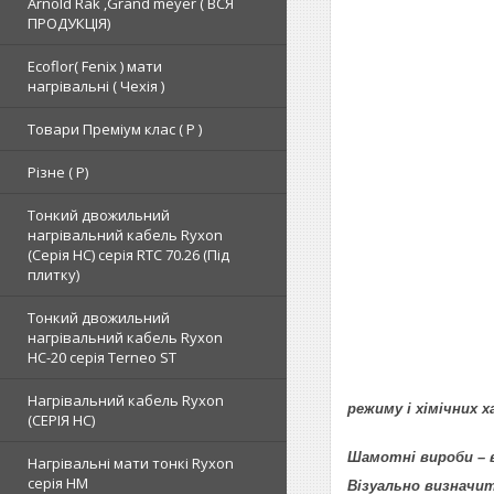
Arnold Rak ,Grand meyer ( ВСЯ
ПРОДУКЦІЯ)
Ecoflor( Fenix ) мати
нагрівальні ( Чехія )
Товари Преміум клас ( Р )
Різне ( Р)
Тонкий двожильний
нагрівальний кабель Ryxon
(Серія НС) серія RTC 70.26 (Під
плитку)
Тонкий двожильний
нагрівальний кабель Ryxon
HC-20 серія Terneo ST
Нагрівальний кабель Ryxon
режиму і хімічних 
(СЕРІЯ НС)
Шамотні вироби – 
Нагрівальні мати тонкі Ryxon
серія НМ
Візуально визначит