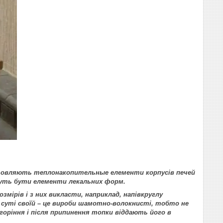
отовляють теплонакопительные елементи корпусів печей
можуть бути елементи лекальних форм.
змірів і з них викласти, наприклад, напівкруглу
 суті своїй – це вироби шамотно-волокнисті, тобто не
оріння і після припинення топки віддають його в