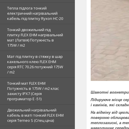
Тепла підлога тонкий
електричний нагрівальний
кабель під плитку Ryxon HC-20
Тонкий двожильний під
плитку FLEX EHM нагрівальний
мат (Латвія) Потужність в
175W / m2
Мат під плитку в стяжку в шар
кахельного клею FLEX EHM
серія RTC 70.26 потужний 175W
/ m2
Тонкий мат FLEX EHM
Потужність в 175W / m2 клас
Шамотні вогнетри
захисту IPX7 (Серія
програматор Е -51)
Лідируюче місце с
і камінів, які скл
Двожильний нагрівальний
На відміну від цегл
кабель в маті тонкий FLEX EHM
поверхню облицюван
серія Terneo S (Спец ціна)
теплозахисні, а т
навколишнє середо