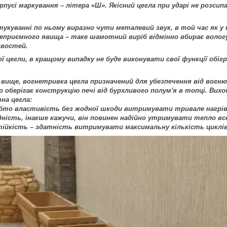
рпусі маркування – літера «Ш». Якісний цегла при ударі не розси
тукуванні по ньому виразно чути металевий звук, в той час як у 
приємного явища – таке шамотний виріб відмінно вбирає вологу,
ивостей.
ої цегли, в кращому випадку не буде виконувати свої функції обіг
 вище, вогнетривка цегла призначений для убезпечення від вогню
 оберігає конструкцію печі від бурхливого полум'я в топці. Вих
на цегла:
то властивість без жодної шкоди витримувати тривале нагріван
ність, інакше кажучи, він повинен надійно утримувати тепло вс
ійкість – здатність витримувати максимальну кількість циклів