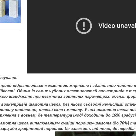
осування
триви відрізняються механічною міцністю і здатністю чинити т
ійкості. Одним із самих чудових властивостей вогнетривів є те
ою швидкістю при незмінних зовнішніх параметрах: обсязі, форм
 вогнетривів шамотна цегла, без якого сьогодні немислимі опалю
я випалу порцеляни, плавки скла і металу. У них шамотна цегла 
ткнення з вогнем, де температура іноді доходить до 1650 градусі
мотна цегла випалюванням суміші порошку-шамота (до 70%) та
арц або графітовий порошок. Це залежить від того, де передб