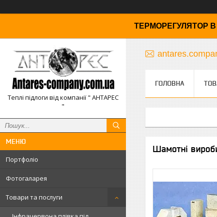
ТЕРМОРЕГУЛЯТОР В 
antares.comp
ГОЛОВНА
ТОВ
Теплі підлоги від компанії " АНТАРЕС
"
Шамотні вироби 
Портфоліо
Фотогаларея
Товари та послуги
Інфрачервона плівка під