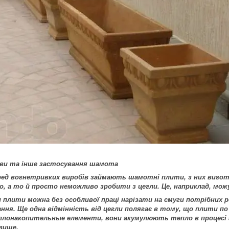
ви та інше застосування шамота
еред вогнетривких виробів займають шамотні плити, з них виг
адно, а то й просто неможливо зробити з цегли. Це, наприклад, 
и плити можна без особливої праці нарізати на смуги потрібних ро
ня. Ще одна відмінність від цегли полягає в тому, що плити по
еплонакопительные елементи, вони акумулюють тепло в процесі г
вище.