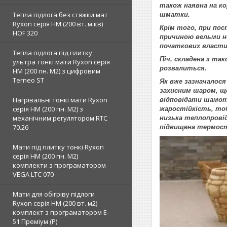
також наявна на ко
Тепла підлога без стяжки мат
шматки.
Ryxon серія НМ (200 вт. м.кв)
Крім того, при пос
HOF 320
причиною вельми не
початкових власт
Тепла підлога під плитку
Піч, складена з так
ультра тонкі мати Ryxon серія
розвалиться.
НМ (200 пн. М2) з цифровим
Terneo ST
Як вже зазначалося
захисним шаром, що
Нагрівальні тонкі мати Ryxon
відповідати шамот
серія НМ (200 пн. М2) з
жаростійкість, тоб
механічним регулятором RTC
низька теплопровід
70.26
підвищена термост
Мати під плитку тонкі Ryxon
серія НМ (200 пн. М2)
комплекти з програматором
VEGA LTC 070
Мати для обігріву підлоги
Ryxon серія НМ (200 вт. м2)
комплект з програматором E-
51 Преміум (Р)