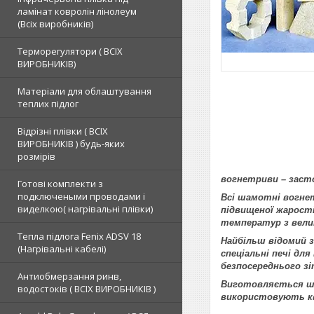
ламінат ковролін лінолеум
(Всіх виробників)
Терморегулятори ( ВСІХ
ВИРОБНИКІВ)
Матеріали для облаштування
теплих підлог
Відрізні плівки ( ВСІХ
ВИРОБНИКІВ ) будь-яких
розмірів
вогнетриви – заст
Готові комплекти з
подключеными проводами і
Всі шамотні вогне
виделкою( нагрівальні плівки)
підвищеної жарост
температур з велик
Тепла підлога Fenix ADSV 18
Найбільш відомий з
(Нагрівальні кабелі)
спеціальні печі дл
безпосереднього зі
Антиобмерзання ринв,
Виготовляється ша
водостоків ( ВСІХ ВИРОБНИКІВ )
використовують кв