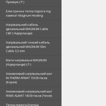
Преміум ( Р )
Електрична тепла підлога під
ламінат Magnum Heating
Нагрівальний кабель
двожильний MAGNUM Cable
C&F ( Нідерланди)
Нагрівальний тонкий кабель
двожильний MAGNUM Slim
Cable 3,5 mm
Мати нагрівальні MAGNUM
(Нідерланди) ( Р )
Алюмінієвий нагрівальний мат
IN-THERM AFMAT 150 Вт/м.кв
(Корея)
Алюмінієвий нагрівальний мат
FENIX ALMAT 140 Вт/м.кв (Чехія)
Тепла підлога Enerpia