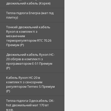
двожильний кабель (Корея)
Тепла підлога Enerpia (мат під
плитку)
Тонкий двожильний кабель
Ryxon в комплекті з
механічним
терморегулятором RTC 70.26
Преміум (Р)
Двожильний кабель Ryxon HC-
20 обігрів в комплекті з
програматором E-51 Преміум
(Р)
Кабель Ryxon HC-20 в
комплекті з сенсорним
регулятором Terneo S Преміум
(Р)
Тепла підлога Одескабель OK-
hot двожильний мат 170 вт
м.кв.