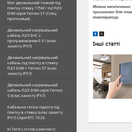
Мат двожильний тонкий під
Можна нескінченно
плитку стяжку 175W / m2 FLEX
призначені для пла
EHM серія Terneo SТ (Спец
температур.
пропозиція)
Двожильний нагрівальний
кабель FLEX EHС з
програмованим E-51 (клас
Інші статті
захисту IPX7)
Двожильний нагрівальний
кабель під плитку в стяжку
FLEX EHM + Terneo ST (клас
захисту IPX7)
Двожильний нагрівальний
кабель FLEX EHM серія Terneo
S (клас захисту IPX7)
Кабельна тепла підлога під
плитку в стяжку (клас захисту
IPX7) Серія RTC 70.26
In-Term ( готові комплект)