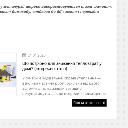
, у металургії широко використовуються тиглі шамотні,
ості димоходу, стійкого до дії кислот і перепадів
21.01.2020
Що потрібно для зниження тепловтрат у
домі? (інтересні статті)
У сучасній будівельній справі утеплення —
важлива частина робіт, оскільки від цього
залежить те, наскільки затишно
почуватимуться люди всередині приміщення.
Повна версія статті