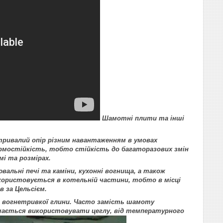
Шамотні плити та інші
ривалий опір різним навантаженням в умовах
рмостійкість, тобто стійкість до багаторазових змін
і та розмірах.
вальні печі та каміни, кухонні вогнища, а також
використовується в котельній частини, тобто в місці
в за Цельсієм.
 вогнетривкої глини. Часто замість шамоту
ачається використовувати цеглу, від температурного