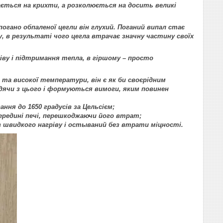
пається на крихти, а розколюється на досить великі
погано обпаленої цегли він глухий. Поганий випал стає
 в результаті чого цегла втрачає значну частину своїх
ріву і підтримання тепла, в гіршому – просто
 та високої температури, він є як би своєрідним
одячи з цього і формуються вимоги, яким повинен
ня до 1650 градусів за Цельсієм;
ередині печі, перешкоджаючи його втрат;
 швидкого нагріву і остываний без втрати міцності.