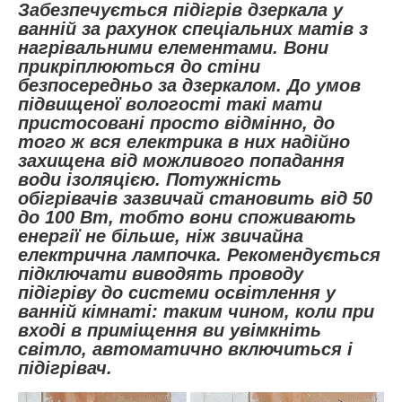
Забезпечується підігрів дзеркала у
ванній за рахунок спеціальних матів з
нагрівальними елементами. Вони
прикріплюються до стіни
безпосередньо за дзеркалом. До умов
підвищеної вологості такі мати
пристосовані просто відмінно, до
того ж вся електрика в них надійно
захищена від можливого попадання
води ізоляцією. Потужність
обігрівачів зазвичай становить від 50
до 100 Вт, тобто вони споживають
енергії не більше, ніж звичайна
електрична лампочка. Рекомендується
підключати виводять проводу
підігріву до системи освітлення у
ванній кімнаті: таким чином, коли при
вході в приміщення ви увімкніть
світло, автоматично включиться і
підігрівач.