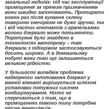
загальний недолік: під час експлуатації
приміщення за прямим призначенням
вони швидко запотівають. Протирати
кожен раз після купання скляну
поверхню ганчіркою не дуже зручно, та
і від частих контактів з крапельками
вологи дзеркало може потьмяніти.
Порятунок було знайдено в
технологіях автопрому – там
дзеркала з підігрівом застосовуються
досить широко. А в домашньому
побуті вони поки ще залишаються
великою рідкістю.
У більшості випадків проблема
надмірного запотівання дзеркал у
ванній кімнаті вирішується шляхом
установки потужних систем
кондиціонування. Ніхто не
сперечається з тим, що в
приміщеннях такого типу потрібна
якісна вентиляція.