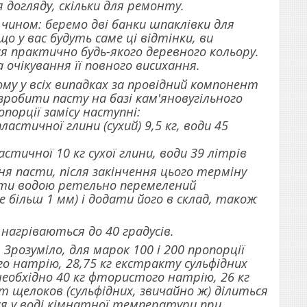
 догляду, скільки для ремонту.
чином: беремо дві банки шпаклівки для
що у вас будуть саме ці відтінки, ви
 практично будь-якого деревного кольору.
очікування її повного висихання.
ому у всіх випадках за провідний компонент
робити пасту на базі кам'яновугільного
опорції замісу наступні:
астичної глини (сухий) 9,5 кг, води 45
стичної 10 кг сухої глини, води 39 літрів
я пасти, після закінчення цього терміну
ити водою ретельно перемелений
 більш 1 мм) і додати його в склад, також
нагріваються до 40 градусів.
Зрозуміло, для марок 100 і 200 пропорції
о натрію, 28,75 кг екстракту сульфідних
 необхідно 40 кг фтористого натрію, 26 кг
кт щелоков (сульфідних, звичайно ж) ділиться
ся у воді кімнатної температури при