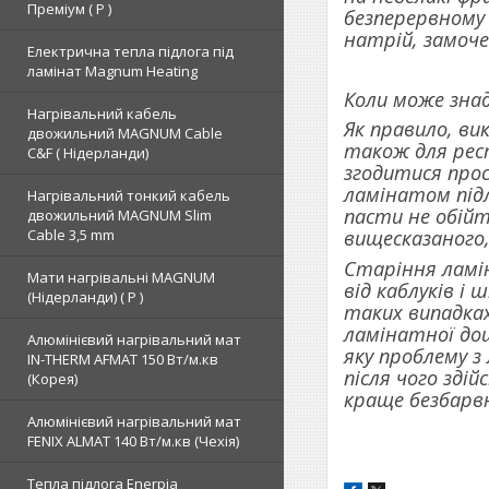
Преміум ( Р )
безперервному
натрій, замоче
Електрична тепла підлога під
ламінат Magnum Heating
Коли може зна
Нагрівальний кабель
Як правило, в
двожильний MAGNUM Cable
також для рес
C&F ( Нідерланди)
згодитися про
ламінатом підл
Нагрівальний тонкий кабель
пасти не обійт
двожильний MAGNUM Slim
Cable 3,5 mm
вищесказаного
Старіння ламін
Мати нагрівальні MAGNUM
від каблуків і 
(Нідерланди) ( Р )
таких випадках
ламінатної дош
Алюмінієвий нагрівальний мат
яку проблему з
IN-THERM AFMAT 150 Вт/м.кв
після чого зді
(Корея)
краще безбарв
Алюмінієвий нагрівальний мат
FENIX ALMAT 140 Вт/м.кв (Чехія)
Тепла підлога Enerpia