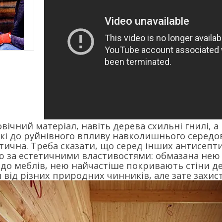
вічний матеріал, навіть дерева схильні гнилі, а
йкі до руйнівного впливу навколишнього середо
тична. Треба сказати, що серед інших антисепти
 за естетичними властивостями: обмазана нею 
 до меблів, нею найчастіше покривають стіни дер
и від різних природних чинників, але зате захис