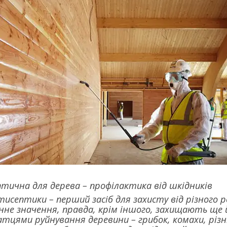
тична для дерева – профілактика від шкідників
исептики – перший засіб для захисту від різного р
не значення, правда, крім іншого, захищають ще й 
тцями руйнування деревини – грибок, комахи, різ