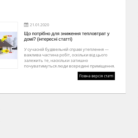
21.01.2020
Що потрібно для зниження тепловтрат у
домі? (інтересні статті)
У сучасній будівельній справі утеплення —
важлива частина робіт, оскільки від цього
залежить те, наскільки затишно
почуватимуться люди всередині приміщення.
Повна версія статті