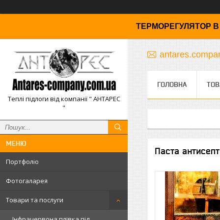
ТЕРМОРЕГУЛЯТОР В 
antares.comp
ГОЛОВНА
ТОВ
Теплі підлоги від компанії " АНТАРЕС
"
Паста антисепт
Портфоліо
Фотогаларея
Товари та послуги
Інфрачервона плівка під