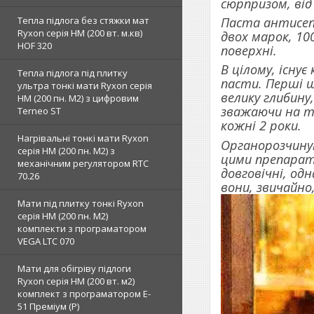
сюрпризом, від
Тепла підлога без стяжки мат
Паста антисепт
Ryxon серія НМ (200 вт. м.кв)
двох марок, 10
HOF 320
поверхні.
В цілому, існу
Тепла підлога під плитку
пасти. Перші ш
ультра тонкі мати Ryxon серія
велику глибину
НМ (200 пн. М2) з цифровим
зважаючи на т
Terneo ST
кожні 2 роки.
Нагрівальні тонкі мати Ryxon
Органорозчиную
серія НМ (200 пн. М2) з
цими препарата
механічним регулятором RTC
довговічні, од
70.26
вони, звичайно
Мати під плитку тонкі Ryxon
серія НМ (200 пн. М2)
комплекти з програматором
VEGA LTC 070
Мати для обігріву підлоги
Ryxon серія НМ (200 вт. м2)
комплект з програматором E-
51 Преміум (Р)