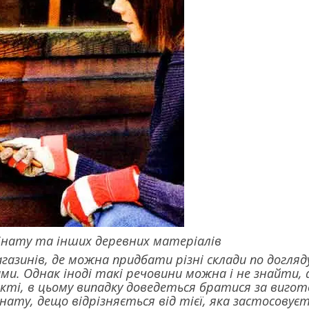
інату та інших деревних матеріалів
агазинів, де можна придбати різні склади по догл
и. Однак іноді такі речовини можна і не знайти, 
кті, в цьому випадку доведеться братися за вигото
нату, дещо відрізняється від тієї, яка застосовує