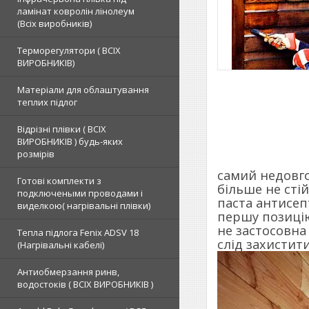
ламінат ковролін лінолеум
(Всіх виробників)
Терморегулятори ( ВСІХ
ВИРОБНИКІВ)
Матеріали для облаштування
теплих підлог
Відрізні плівки ( ВСІХ
ВИРОБНИКІВ ) будь-яких
розмірів
самий недовго
Готові комплекти з
більше не сті
подключеными проводами і
паста антисеп
виделкою( нагрівальні плівки)
першу позицію
не застосовна
Тепла підлога Fenix ADSV 18
слід захистит
(Нагрівальні кабелі)
Антиобмерзання ринв,
водостоків ( ВСІХ ВИРОБНИКІВ )