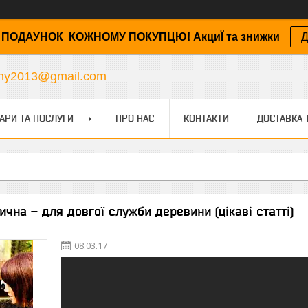
ПОДАУНОК КОЖНОМУ ПОКУПЦЮ! АкциЇ та знижки
Д
any2013@gmail.com
АРИ ТА ПОСЛУГИ
ПРО НАС
КОНТАКТИ
ДОСТАВКА 
ична – для довгої служби деревини (цікаві статті)
08.03.17