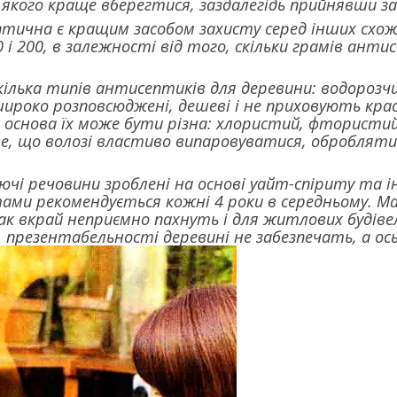
 якого краще вберегтися, заздалегідь прийнявши за
ична є кращим засобом захисту серед інших схожи
0 і 200, в залежності від того, скільки грамів ан
є кілька типів антисептиків для деревини: водорозчи
ироко розповсюджені, дешеві і не приховують крас
, основа їх може бути різна: хлористий, фторист
е, що волозі властиво випаровуватися, оброблят
чі речовини зроблені на основі уайт-спіриту та 
ми рекомендується кожні 4 роки в середньому. Ма
нак вкрай неприємно пахнуть і для житлових будів
, презентабельності деревині не забезпечать, а ось