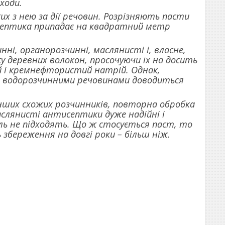
ходи.
х з нею за дії речовин. Розрізняють пасти
тисептика припадає на квадратний метр
нні, органорозчинні, маслянисті і, власне,
у деревних волокон, просочуючи їх на досить
ий і кремнефтористий натрій. Однак,
и водорозчинними речовинами доводиться
інших схожих розчинників, повторна обробка
слянисті антисептики дуже надійні і
ель не підходять. Що ж стосується паст, то
 збереження на довгі роки – більш ніж.