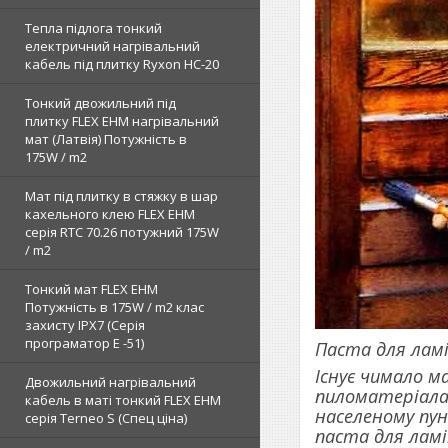
Тепла підлога тонкий
електричний нагрівальний
кабель під плитку Ryxon HC-20
Тонкий двожильний під
плитку FLEX EHM нагрівальний
мат (Латвія) Потужність в
175W / m2
Мат під плитку в стяжку в шар
кахельного клею FLEX EHM
серія RTC 70.26 потужний 175W
/ m2
Тонкий мат FLEX EHM
Потужність в 175W / m2 клас
захисту IPX7 (Серія
програматор Е -51)
Паста для лам
Існує чимало м
Двожильний нагрівальний
пиломатеріалам
кабель в маті тонкий FLEX EHM
населеному пун
серія Terneo S (Спец ціна)
паста для ламі