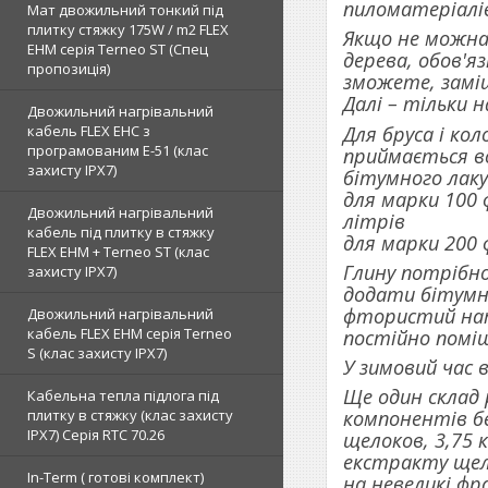
пиломатеріалів
Мат двожильний тонкий під
плитку стяжку 175W / m2 FLEX
Якщо не можна 
EHM серія Terneo SТ (Спец
дерева, обов'яз
пропозиція)
зможете, замі
Далі – тільки 
Двожильний нагрівальний
Для бруса і ко
кабель FLEX EHС з
програмованим E-51 (клас
приймається во
захисту IPX7)
бітумного лаку 
для марки 100 
Двожильний нагрівальний
літрів
кабель під плитку в стяжку
для марки 200 
FLEX EHM + Terneo ST (клас
Глину потрібно
захисту IPX7)
додати бітумн
фтористий натр
Двожильний нагрівальний
кабель FLEX EHM серія Terneo
постійно помі
S (клас захисту IPX7)
У зимовий час 
Ще один склад 
Кабельна тепла підлога під
плитку в стяжку (клас захисту
компонентів бе
IPX7) Серія RTC 70.26
щелоков, 3,75 
екстракту щело
In-Term ( готові комплект)
на невеликі фр