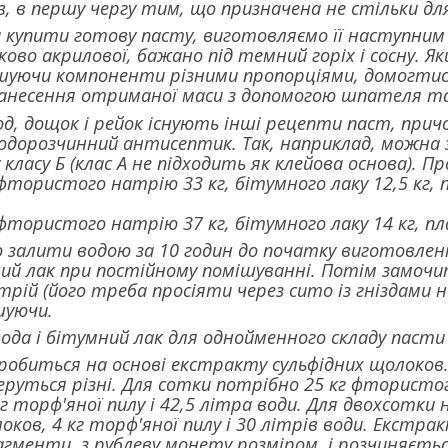
, в першу чергу тим, що призначена не стільки для
купити готову пасту, виготовляємо її наступним 
ково акрилової, бажано під темний горіх і сосну. Як
шуючи компоненти різними пропорціями, домогтися
нанесення отриманої маси з допомогою шпателя та 
лод, дощок і рейок існують інші рецепти паст, прич
дорозчинний антисептик. Так, наприклад, можна з
класу Б (клас А не підходить як клейова основа). Пр
фтористого натрію 33 кг, бітумного лаку 12,5 кг, пл
фтористого натрію 37 кг, бітумного лаку 14 кг, пла
 залити водою за 10 годин до початку виготовленн
ий лак при постійному помішуванні. Потім замоч
ій (його треба просіяти через сито із гніздами не
шуючи.
вода і бітумний лак для однойменного складу пасти 
робиться на основі екстракту сульфідних щолоков. 
руться різні. Для сотки потрібно 25 кг фтористог
кг торф'яної пилу і 42,5 літра води. Для двохсотки
ков, 4 кг торф'яної пилу і 30 літрів води. Екстра
агменти, з рублеву монету розміром, і розчиняєть