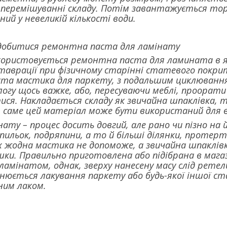
 перемішуванні складу. Потім завантажується тор
ний у невеликій кількості води.
добитися ремонтна паста для ламінату
икористовується ремонтна паста для ламината в як
таврації при фізичному старінні статевого покри
ста мастика для паркету, з подальшим циклюванн
огу щось важке, або, пересуваючи меблі, проорати
ися. Накладається складу як звичайна шпаклівка, т
, саме цей матеріал може бути використаний для 
ату – процес досить довгий, але рано чи пізно на 
шпильок, подряпини, а то й більші ділянки, протерті
 жодна мастика не допоможе, а звичайна шпаклівк
ки. Правильно приготовлена або підібрана в мага
 ламінатом, однак, зверху нанесену масу слід рете
йснюється лакування паркету або будь-якої іншої с
ним лаком.