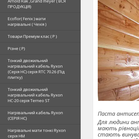
Arnold Rak ,Grand meyer ( ВСЯ
ПРОДУКЦІЯ)
Ecoflor( Fenix ) мати
нагрівальні ( Чехія )
Товари Преміум клас ( Р )
Різне ( Р)
Тонкий двожильний
нагрівальний кабель Ryxon
(Серія НС) серія RTC 70.26 (Під
плитку)
Тонкий двожильний
нагрівальний кабель Ryxon
HC-20 серія Terneo ST
Паста антисеп
Нагрівальний кабель Ryxon
(СЕРІЯ НС)
Для людини ант
мають рівноцін
Нагрівальні мати тонкі Ryxon
стають винува
серія НМ