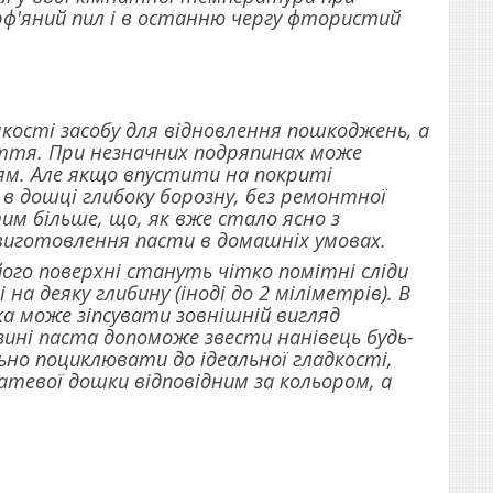
ф'яний пил і в останню чергу фтористий
ості засобу для відновлення пошкоджень, а
ття. При незначних подряпинах може
ям. Але якщо впустити на покриті
 в дошці глибоку борозну, без ремонтної
им більше, що, як вже стало ясно з
виготовлення пасти в домашніх умовах.
його поверхні стануть чітко помітні сліди
 на деяку глибину (іноді до 2 міліметрів). В
а може зіпсувати зовнішній вигляд
зині паста допоможе звести нанівець будь-
льно поциклювати до ідеальної гладкості,
татевої дошки відповідним за кольором, а