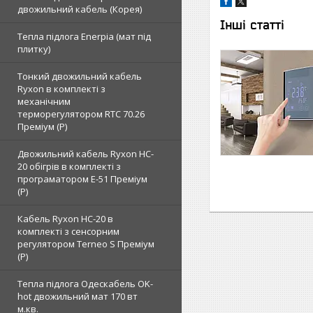
двожильний кабель (Корея)
Інші статті
Тепла підлога Enerpia (мат під
плитку)
Тонкий двожильний кабель
Ryxon в комплекті з
механічним
терморегулятором RTC 70.26
Преміум (Р)
Двожильний кабель Ryxon HC-
20 обігрів в комплекті з
програматором E-51 Преміум
(Р)
Кабель Ryxon HC-20 в
комплекті з сенсорним
регулятором Terneo S Преміум
(Р)
Тепла підлога Одескабель OK-
hot двожильний мат 170 вт
м.кв.