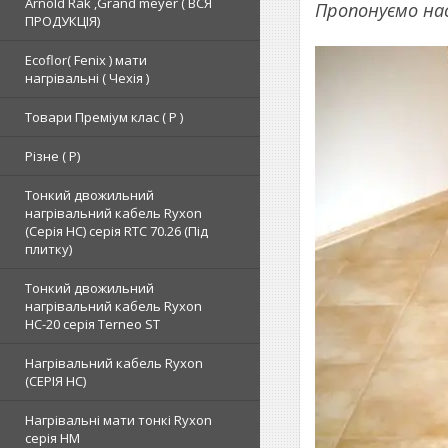
Arnold Rak ,Grand meyer ( ВСЯ
Пропонуємо нас
ПРОДУКЦІЯ)
Ecoflor( Fenix ) мати
нагрівальні ( Чехія )
Товари Преміум клас ( Р )
Різне ( Р)
Тонкий двожильний
нагрівальний кабель Ryxon
(Серія НС) серія RTC 70.26 (Під
плитку)
Тонкий двожильний
нагрівальний кабель Ryxon
HC-20 серія Terneo ST
Нагрівальний кабель Ryxon
(СЕРІЯ НС)
Нагрівальні мати тонкі Ryxon
серія НМ