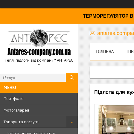
ТЕРМОРЕГУЛЯТОР В 
antares.comp
ГОЛОВНА
ТОВ
Теплі підлоги від компанії " АНТАРЕС
"
Підлога для кух
Портфоліо
Фотогаларея
Товари та послуги
Інфрачервона плівка під