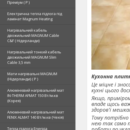
Преміум ( Р )
Електрична тепла підлога під
ламінат Magnum Heating
Нагрівальний кабель
двожильний MAGNUM Cable
C&F ( Нідерланди)
Нагрівальний тонкий кабель
двожильний MAGNUM Slim
Cable 3,5 mm
Мати нагрівальні MAGNUM
Кухонна плит
(Нідерланди) ( Р )
Це міцне і зно
кухні цього до
Алюмінієвий нагрівальний мат
IN-THERM AFMAT 150 Вт/м.кв
Якщо, приміром
(Корея)
впаде щось ва
здоров'ї мешка
Алюмінієвий нагрівальний мат
Тому потрібно
FENIX ALMAT 140 Вт/м.кв (Чехія)
нею так само п
роботи по укл
Тепла підлога Enerpia