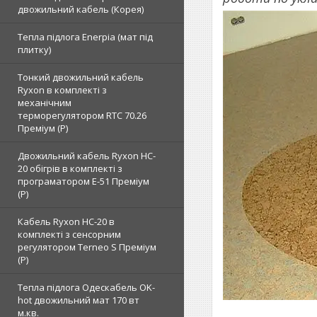
двожильний кабель (Корея)
Тепла підлога Enerpia (мат під
плитку)
Тонкий двожильний кабель
Ryxon в комплекті з
механічним
терморегулятором RTC 70.26
Преміум (Р)
Двожильний кабель Ryxon HC-
20 обігрів в комплекті з
програматором E-51 Преміум
(Р)
Кабель Ryxon HC-20 в
комплекті з сенсорним
регулятором Terneo S Преміум
(Р)
Тепла підлога Одескабель OK-
hot двожильний мат 170 вт
м.кв.