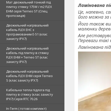
Мат двожильний тонкий під
Ламінована пі
плитку стяжку 175W / m2 FLEX
EHM серія Terneo SТ (Спец
Це, напевно, с
пропозиція)
його можна за 
Його також вик
Двожильний нагрівальний
малюнки деревин
кабель FLEX EHС з
програмованим E-51 (клас
Але реставрува
захисту IPX7)
Переваги такі п
Ламінована під
Двожильний нагрівальний
кабель під плитку в стяжку
FLEX EHM + Terneo ST (клас
захисту IPX7)
Двожильний нагрівальний
кабель FLEX EHM серія Terneo
S (клас захисту IPX7)
Кабельна тепла підлога під
плитку в стяжку (клас захисту
IPX7) Серія RTC 70.26
In-Term ( готові комплект)