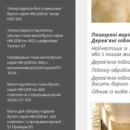
Тепла підлога без стяжки мат
Ryxon серія НМ (200 вт. м.кв)
HOF 320
Тепла підлога під плитку
Поширені варі
ультра тонкі мати Ryxon серія
Дерев'яні підл
НМ (200 пн. М2) з цифровим
Terneo ST
Найчастіше їх 
або з іншим ж
Нагрівальні тонкі мати Ryxon
Дерев'яна підл
серія НМ (200 пн. М2) з
механічним регулятором RTC
Підлогу обробл
70.26
Дерев'яна підл
досить дорого
Мати під плитку тонкі Ryxon
серія НМ (200 пн. М2)
Одним із видів 
комплекти з програматором
VEGA LTC 070
Мати для обігріву підлоги
Ryxon серія НМ (200 вт. м2)
комплект з програматором E-
51 Преміум (Р)