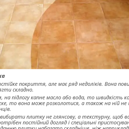
ка
состійке покриття, але має ряд недоліків. Вона пов
сягти складно.
, на підлогу капне масло або вода, то швидкість к
жке, то вона може розколотися, а також на ній не
нців.
 вибирати плитку не глянсову, а текстурну, щоб в
отрібен постійний догляд і спеціальні пристосуван
аданню плитки набагато складніше, ніж наприклад