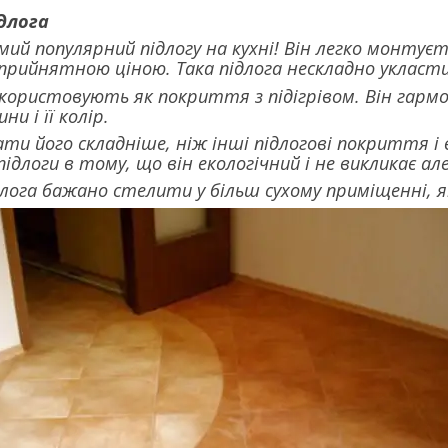
длога
амий популярний підлогу на кухні! Він легко монтує
прийнятною ціною. Така підлога нескладно укласти
ористовують як покриття з підігрівом. Він гармон
и і її колір.
ти його складніше, ніж інші підлогові покриття і
ідлоги в тому, що він екологічний і не викликає ал
лога бажано стелити у більш сухому приміщенні, як