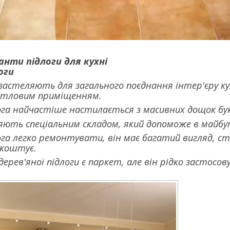
анти підлоги для кухні
оги
застеляють для загального поєднання інтер'єру кух
итловим приміщенням.
ога найчастіше настилається з масивних дощок бука
яють спеціальним складом, який допоможе в майбу
ога легко ремонтувати, він має багатий вигляд, сті
 коштує.
дерев'яної підлоги є паркет, але він рідко застосов