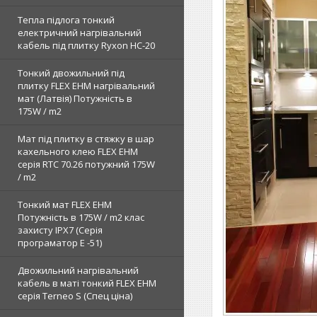
Тепла підлога тонкий
електричний нагрівальний
кабель під плитку Ryxon HC-20
Тонкий двожильний під
плитку FLEX EHM нагрівальний
мат (Латвія) Потужність в
175W / m2
Мат під плитку в стяжку в шар
кахельного клею FLEX EHM
серія RTC 70.26 потужний 175W
/ m2
Тонкий мат FLEX EHM
Потужність в 175W / m2 клас
захисту IPX7 (Серія
програматор Е -51)
Двожильний нагрівальний
кабель в маті тонкий FLEX EHM
серія Terneo S (Спец ціна)