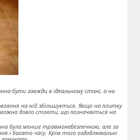
инна бути завжди в ідеальному стані, а на
овзання на ній збільшується. Якщо на плитку
 можна довго стояти, що позначається на
она була менше травмонебезпечною, але за
ня і багато часу. Крім того оздоблювальні
 ламінату.