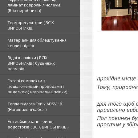
ламінат ковролін лінолеум
(Всіх виробників)
Терморегулятори ( ВСІХ
ВИРОБНИКІВ)
Матеріали для облаштування
теплих підлог
Відрізні плівки ( ВСІХ
ВИРОБНИКІВ ) будь-яких
розмірів
прохідне місце 
Готові комплекти з
Тому, природне
подключеными проводами і
виделкою( нагрівальні плівки)
Для того щоб в
Тепла підлога Fenix ADSV 18
правильно виби
(Нагрівальні кабелі)
Пол повинен бу
Антиобмерзання ринв,
простим у збір
водостоків ( ВСІХ ВИРОБНИКІВ )