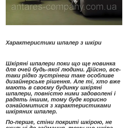
Характеристики шпалер з шкіри
Шкіряні шпалери поки що ще новинка
для очей будь-якої людини. Дійсно, все-
таки рідко зустрінеш таке особливе
дизайнерське рішення. Але ті, хто вже
мають в своєму будинку шкіряні
шпалери, повністю ними задоволені і
радять іншим, тому буде корисно
ознайомитися з характеристиками
шкіряних шпалер.
По-перше, стіни покриті шкірою, не
схильні до займання, тому що шкіра –