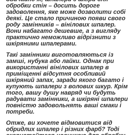
обробки стін – досить дороге
задоволення, яке може дозволити собі
деякі. Це стало причиною появи свого
роду замінників – вінілових шпалер.
Вони набагато дешевше, а з вигляду
практично неможливо відрізнити з
шкіряними шпалерами.
Такі замінники виготовляються із
замші, нубука або лайки. Однак при
використанні вінілових шпалер в
приміщенні відсутня особливий
шкіряний запах, заради якого багато і
купують шпалери з волових шкур. Крім
того, вашу душу навряд чи будуть
радувати замінники, а шкіряні шпалери
повністю задовольнять ваші смаки і
потреби.
Отже, ви хочете відмовитися від
обридлих шпалер і різних фарб? Тоді