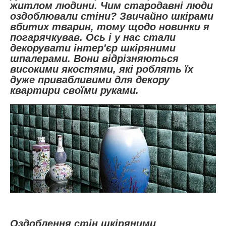
житлом людини. Чим стародавні люди
оздоблювали стіни? Звичайно шкірами
вбитих тварин, тому щодо новинки я
погарячкував. Ось і у нас стали
декорувати інтер'єр шкіряними
шпалерами. Вони відрізняються
високими якостями, які роблять їх
дуже привабливими для декору
квартири своїми руками.
Оздоблення стін шкіряними