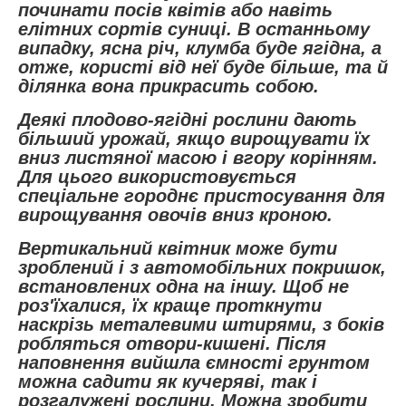
починати посів квітів або навіть
елітних сортів суниці. В останньому
випадку, ясна річ, клумба буде ягідна, а
отже, користі від неї буде більше, та й
ділянка вона прикрасить собою.
Деякі плодово-ягідні рослини дають
більший урожай, якщо вирощувати їх
вниз листяної масою і вгору корінням.
Для цього використовується
спеціальне городнє пристосування для
вирощування овочів вниз кроною.
Вертикальний квітник може бути
зроблений і з автомобільних покришок,
встановлених одна на іншу. Щоб не
роз'їхалися, їх краще проткнути
наскрізь металевими штирями, з боків
робляться отвори-кишені. Після
наповнення вийшла ємності грунтом
можна садити як кучеряві, так і
розгалужені рослини. Можна зробити