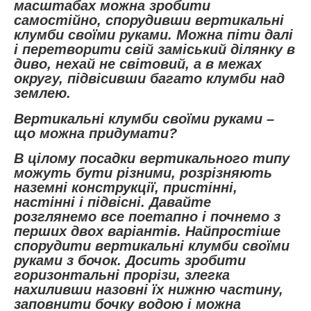
масштабах можна зробити
самостійно, спорудивши вертикальні
клумби своїми руками. Можна піти далі
і перетворити свій заміський ділянку в
диво, нехай не світовий, а в межах
округу, підвісивши багато клумби над
землею.
Вертикальні клумби своїми руками –
що можна придумати?
В цілому посадки вертикального типу
можуть бути різними, розрізняють
наземні конструкції, пристінні,
настінні і підвісні. Давайте
розглянемо все поетапно і почнемо з
перших двох варіантів. Найпростіше
спорудити вертикальні клумби своїми
руками з бочок. Досить зробити
горизонтальні прорізи, злегка
нахиливши назовні їх нижню частину,
заповнити бочку водою і можна