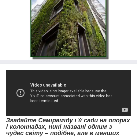
Згадайте Семіраміду і її сади на опорах
і колоннадах, нині названі одним з
чудес світу – подібне, але в менших