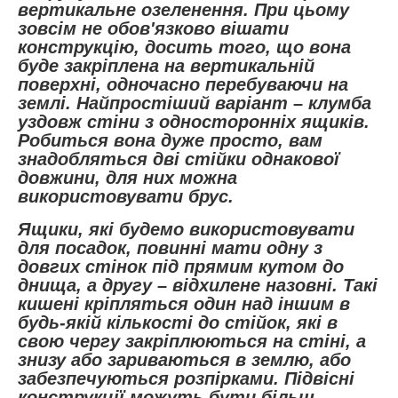
вертикальне озеленення. При цьому
зовсім не обов'язково вішати
конструкцію, досить того, що вона
буде закріплена на вертикальній
поверхні, одночасно перебуваючи на
землі. Найпростіший варіант – клумба
уздовж стіни з односторонніх ящиків.
Робиться вона дуже просто, вам
знадобляться дві стійки однакової
довжини, для них можна
використовувати брус.
Ящики, які будемо використовувати
для посадок, повинні мати одну з
довгих стінок під прямим кутом до
днища, а другу – відхилене назовні. Такі
кишені кріпляться один над іншим в
будь-якій кількості до стійок, які в
свою чергу закріплюються на стіні, а
знизу або зариваються в землю, або
забезпечуються розпірками. Підвісні
конструкції можуть бути більш