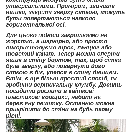
універсальними. Приміром, звичайні
ящики, закриті зверху сіткою, можуть
бути повертаються навколо
горизонтальної осі.
Для цього підвіси закріплюємо не
жорстко, а шарнірно, або просто
використовуємо трос, ланцюг або
товстий канат. Тепер можна оперти
ящик в стіну бортом, так, щоб сітка
була зверху, або повернути його
сіткою в бік, уперся в стіну днищем.
Втім, є ще більш простий спосіб, як
зробити вертикальну клумбу. Досить
посадити рослини в квіткові
пластикові горщики, набиті на
дерев'яну решітку. Останню можна
прикріпити до стіни на будь-якому
рівні.