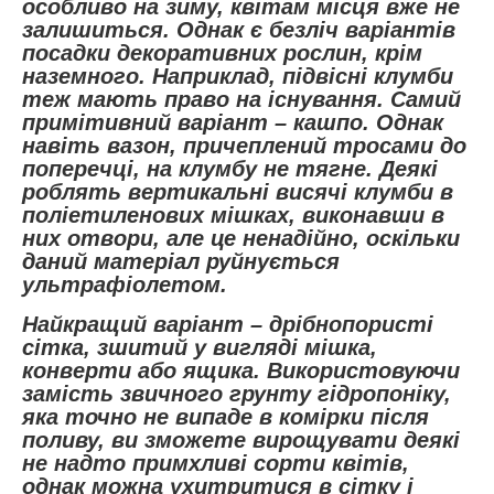
особливо на зиму, квітам місця вже не
залишиться. Однак є безліч варіантів
посадки декоративних рослин, крім
наземного. Наприклад, підвісні клумби
теж мають право на існування. Самий
примітивний варіант – кашпо. Однак
навіть вазон, причеплений тросами до
поперечці, на клумбу не тягне. Деякі
роблять вертикальні висячі клумби в
поліетиленових мішках, виконавши в
них отвори, але це ненадійно, оскільки
даний матеріал руйнується
ультрафіолетом.
Найкращий варіант – дрібнопористі
сітка, зшитий у вигляді мішка,
конверти або ящика. Використовуючи
замість звичного грунту гідропоніку,
яка точно не випаде в комірки після
поливу, ви зможете вирощувати деякі
не надто примхливі сорти квітів,
однак можна ухитритися в сітку і