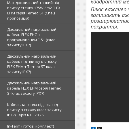
квадратний м
Мат двожильний тонкий під
плитку стяжку 175W / m2 FLEX
Плюс важливо з
EHM серія Terneo SТ (Спец
залишають аж 
пропозиція)
розширюватися.
покриття.
Двожильний нагрівальний
кабель FLEX EHС з
програмованим E-51 (клас
захисту IPX7)
Двожильний нагрівальний
кабель під плитку в стяжку
FLEX EHM + Terneo ST (клас
захисту IPX7)
Двожильний нагрівальний
кабель FLEX EHM серія Terneo
S (клас захисту IPX7)
Кабельна тепла підлога під
плитку в стяжку (клас захисту
IPX7) Серія RTC 70.26
In-Term ( готові комплект)