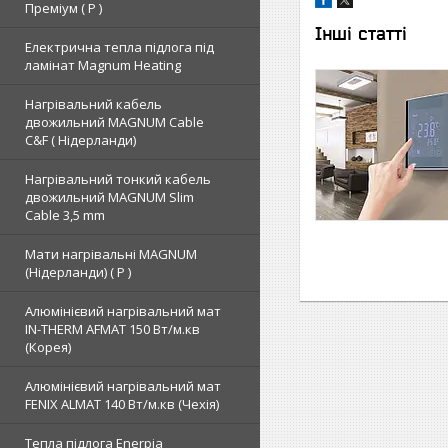
Преміум ( Р )
Інші статті
Електрична тепла підлога під
ламінат Magnum Heating
Нагрівальний кабель
двожильний MAGNUM Cable
C&F ( Нідерланди)
Нагрівальний тонкий кабель
двожильний MAGNUM Slim
Cable 3,5 mm
Мати нагрівальні MAGNUM
(Нідерланди) ( Р )
Алюмінієвий нагрівальний мат
IN-THERM AFMAT 150 Вт/м.кв
(Корея)
Алюмінієвий нагрівальний мат
FENIX ALMAT 140 Вт/м.кв (Чехія)
Тепла підлога Enerpia