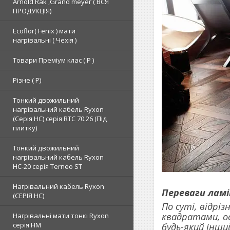
Arnold Rak ,Grand meyer ( ВСЯ
ПРОДУКЦІЯ)
Ecoflor( Fenix ) мати
нагрівальні ( Чехія )
Товари Преміум клас ( Р )
Різне ( Р)
Тонкий двожильний
нагрівальний кабель Ryxon
(Серія НС) серія RTC 70.26 (Під
плитку)
Тонкий двожильний
нагрівальний кабель Ryxon
HC-20 серія Terneo ST
Нагрівальний кабель Ryxon
Переваги лам
(СЕРІЯ НС)
По суті, відрі
квадратами, ос
Нагрівальні мати тонкі Ryxon
серія НМ
будь-який інши