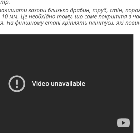
етр.
алишати зазори близько драбин, труб, стін, порог
10 мм. Це необхідно тому, що саме покриття з час
 На фінішному етапі кріплять плінтуси, які повинн