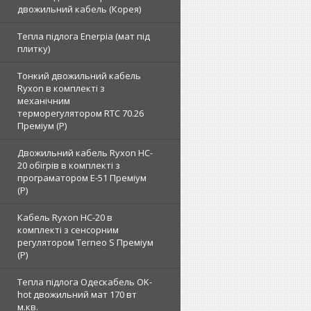
двожильний кабель (Корея)
Тепла підлога Enerpia (мат під
плитку)
Тонкий двожильний кабель
Ryxon в комплекті з
механічним
терморегулятором RTC 70.26
Преміум (Р)
Двожильний кабель Ryxon HC-
20 обігрів в комплекті з
програматором E-51 Преміум
(Р)
Кабель Ryxon HC-20 в
комплекті з сенсорним
регулятором Terneo S Преміум
(Р)
Тепла підлога Одескабель OK-
hot двожильний мат 170 вт
м.кв.