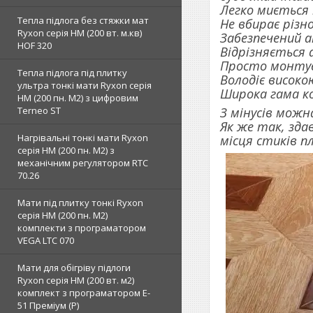
Легко миється 
Тепла підлога без стяжки мат
Не вбирає різн
Ryxon серія НМ (200 вт. м.кв)
Забезпечений 
HOF 320
Відрізняється 
Просто монтує
Тепла підлога під плитку
Володіє високо
ультра тонкі мати Ryxon серія
Широка гама ко
НМ (200 пн. М2) з цифровим
Terneo ST
З мінусів можн
Як же так, зда
Нагрівальні тонкі мати Ryxon
місця стиків 
серія НМ (200 пн. М2) з
механічним регулятором RTC
70.26
Мати під плитку тонкі Ryxon
серія НМ (200 пн. М2)
комплекти з програматором
VEGA LTC 070
Мати для обігріву підлоги
Ryxon серія НМ (200 вт. м2)
комплект з програматором E-
51 Преміум (Р)