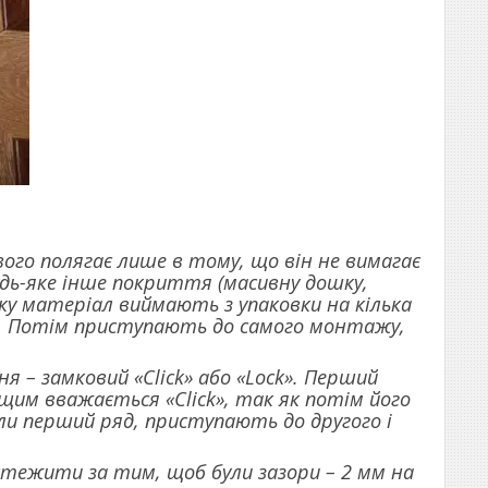
го полягає лише в тому, що він не вимагає
дь-яке інше покриття (масивну дошку,
ку матеріал виймають з упаковки на кілька
рі. Потім приступають до самого монтажу,
я – замковий «Click» або «Lock». Перший
ащим вважається «Click», так як потім його
и перший ряд, приступають до другого і
тежити за тим, щоб були зазори – 2 мм на