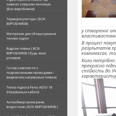
ламінат ковролін лінолеум
(Всіх виробників)
Терморегулятори ( ВСІХ
ВИРОБНИКІВ)
у створенні оп
Матеріали для облаштування
властивостям
теплих підлог
В процесі поку
результатів п
Відрізні плівки ( ВСІХ
комплексах, то
ВИРОБНИКІВ ) будь-яких
розмірів
Коли потрібно 
прекрасно підх
Готові комплекти з
стійкість до У
подключеными проводами і
характеристик
виделкою( нагрівальні плівки)
Тепла підлога Fenix ADSV 18
(Нагрівальні кабелі)
Антиобмерзання ринв,
водостоків ( ВСІХ ВИРОБНИКІВ )