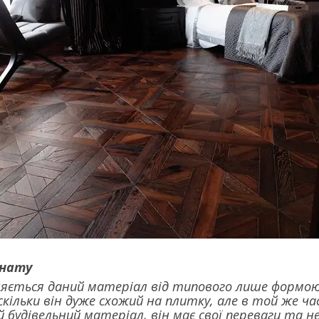
інату
зняється даний матеріал від типового лише формою
кільки він дуже схожий на плитку, але в той же час 
й будівельний матеріал, він має свої переваги та н