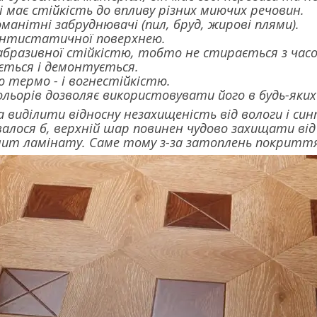
і має стійкість до впливу різних миючих речовин.
оманітні забруднювачі (пил, бруд, жирові плями).
антистатичної поверхнею.
абразивної стійкістю, тобто не стирається з час
ться і демонтується.
ю термо - і вогнестійкістю.
льорів дозволяє використовувати його в будь-яких
а виділити відносну незахищеність від вологи і с
валося б, верхній шар повинен чудово захищати від в
плит ламінату. Саме тому з-за затоплень покрит