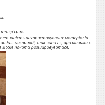
ом.
 інтер'єрах.
интетичність використовуваних матеріалів.
оди... насправді, так воно і є, вразливими є
тя може почати розшаровуватися.