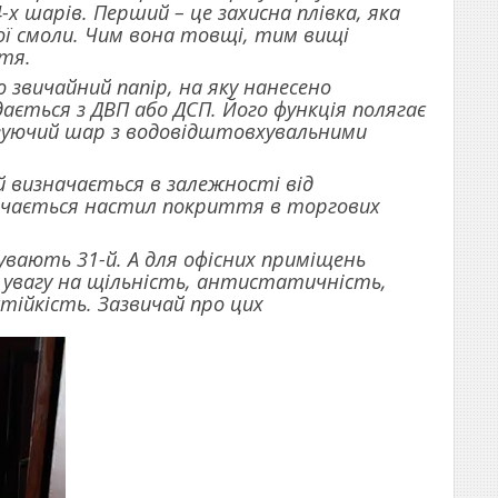
-х шарів. Перший – це захисна плівка, яка
ої смоли. Чим вона товщі, тим вищі
тя.
 звичайний папір, на яку нанесено
ається з ДВП або ДСП. Його функція полягає
лізуючий шар з водовідштовхувальними
ий визначається в залежності від
бачається настил покриття в торгових
увають 31-й. А для офісних приміщень
и увагу на щільність, антистатичність,
тійкість. Зазвичай про цих