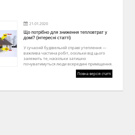
21.01.2020
Що потрібно для зниження тепловтрат у
домі? (інтересні статті)
У сучасній будівельній справі утеплення —
важлива частина робіт, оскільки від цього
залежить те, наскільки затишно
почуватимуться люди всередині приміщення.
Повна версія статті