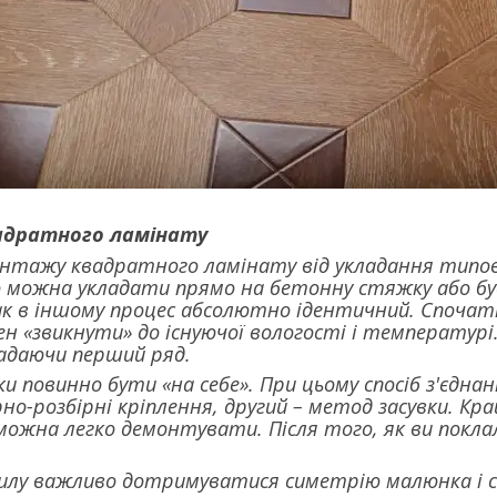
адратного ламінату
нтажу квадратного ламінату від укладання типово
о можна укладати прямо на бетонну стяжку або бу
ак в іншому процес абсолютно ідентичний. Спочат
нен «звикнути» до існуючої вологості і температу
адаючи перший ряд.
и повинно бути «на себе». При цьому спосіб з'єднанн
рно-розбірні кріплення, другий – метод засувки. Кр
ожна легко демонтувати. Після того, як ви поклал
тилу важливо дотримуватися симетрію малюнка і с