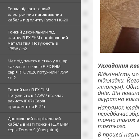
Тепла підлога тонкий
електричний нагрівальний
кабель під плитку Ryxon HC-20
Тонкий двожильний під
плитку FLEX EHM нагрівальний
мат (Латвія) Потужність в
175W / m2
Мат під плитку в стяжку в шар
Укладання кв
кахельного клею FLEX EHM
серія RTC 70.26 потужний 175W
Відмінність мо
/ m2
підкладки. Йог
лінолеум). Одн
Тонкий мат FLEX EHM
днів. Він пови
Потужність в 175W / m2 клас
акуратно викл
захисту IPX7 (Серія
Напрямок кладк
програматор Е -51)
передбачає збі
Двожильний нагрівальний
точно також м
кабель в маті тонкий FLEX EHM
третього.
серія Terneo S (Спец ціна)
В процесі нас