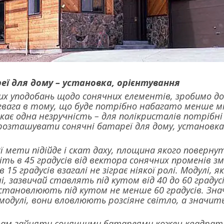
еї для дому – установка, орієнтування
х уподобань щодо сонячних елементів, зробимо доп
евага в тому, що буде потрібно набагато менше мі
кає одна незручність – для полікристалів потрібні 
озташувати сонячні батареї для дому, установка 
ієї мети підійде і скат даху, площина якого повернут
іть в 45 градусів від вектора сонячних променів
в 15 градусів взагалі не зіграє ніякої ролі. Модул
, зазвичай ставлять під кутом від 40 до 60 градусів
становлюють під кутом не менше 60 градусів. Зна
модулі, вони вловлюють розсіяне світло, а значит
вам зайняти сонячними батареями кожен квадратни