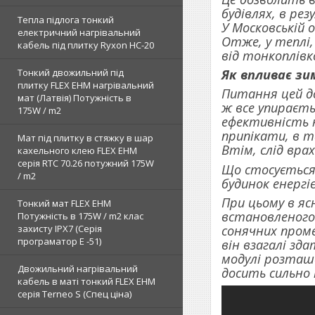
будівлях, в ре
Тепла підлога тонкий
У Московській 
електричний нагрівальний
Отже, у теплі,
кабель під плитку Ryxon HC-20
від тонкоплівк
Тонкий двожильний під
Як впливає зи
плитку FLEX EHM нагрівальний
Питання цей до
мат (Латвія) Потужність в
ж все упираєт
175W / m2
ефективність н
припікати, в т
Мат під плитку в стяжку в шар
Втім, слід вра
кахельного клею FLEX EHM
серія RTC 70.26 потужний 175W
Що стосується
/ m2
будинок енергі
При цьому в яс
Тонкий мат FLEX EHM
встановленого 
Потужність в 175W / m2 клас
сонячних проме
захисту IPX7 (Серія
програматор Е -51)
він взагалі зд
модулі розташо
Двожильний нагрівальний
досить сильно
кабель в маті тонкий FLEX EHM
серія Terneo S (Спец ціна)