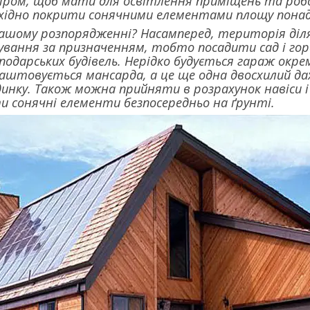
іром, щоб мати для освітлення приміщень та робо
бхідно покрити сонячними елементами площу понад
ашому розпорядженні? Насамперед, територія ділян
вання за призначенням, тобто посадити сад і город
подарських будівель. Нерідко будується гараж окре
штовується мансарда, а це ще одна двосхилий дах
нку. Також можна прийняти в розрахунок навіси і 
 сонячні елементи безпосередньо на ґрунті.