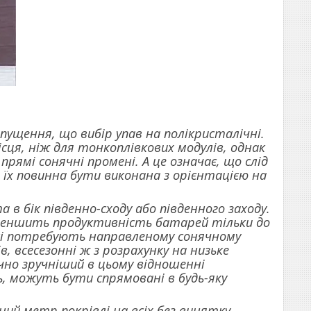
ущення, що вибір упав на полікристалічні.
сця, ніж для тонкоплівкових модулів, однак
прямі сонячні промені. А це означає, що слід
їх повинна бути виконана з орієнтацією на
а в бік південно-сходу або південного заходу.
 зменшить продуктивність батарей тільки до
і, які потребують направленому сонячному
, всесезонні ж з розрахунку на низьке
чно зручніший в цьому відношенні
ь, можуть бути спрямовані в будь-яку
й метр покрівлі на всіх без винятку