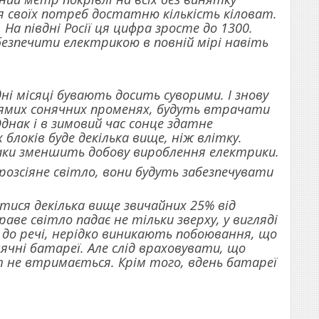
я своїх потреб достатню кількість кіловат.
На півдні Росії ця цифра зросте до 1300.
абезпечити електрикою в повній мірі навіть
дні місяці бувають досить суворими. І знову
рямих сонячних променях, будуть втрачати
нак і в зимовий час сонце здатне
блоків буде декілька вище, ніж влітку.
таки зменшить добову вироблення електрики.
озсіяне світло, вони будуть забезпечувати
тися декілька вище звичайних 25% від
аве світло падає не тільки зверху, у вигляді
, до речі, нерідко виникають побоювання, що
чні батареї. Але слід враховувати, що
ст не втримається. Крім того, вдень батареї