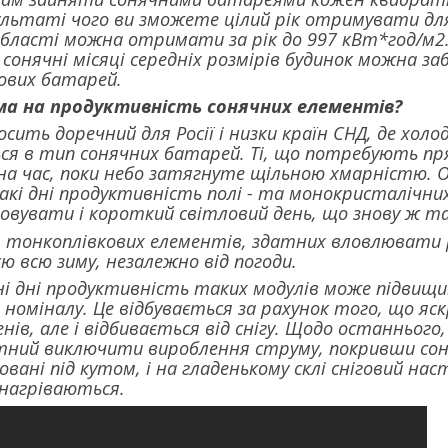
зультаті чого ви зможете цілий рік отримувати дл
області можна отримати за рік до 997 кВт*год/м2. 
 сонячні місяці середніх розмірів будинок можна з
ових батарей.
ма на продуктивність сонячних елементів?
сить доречний для Росії і низки країн СНД, де холо
ься в тип сонячних батарей. Ті, що потребують п
а час, поки небо затягнуте щільною хмарністю. Од
акі дні продуктивність полі - та монокристалічних 
ховувати і короткий світловий день, що знову ж 
 тонкоплівкових елементів, здатних вловлювати р
єю всю зиму, незалежно від погоди.
ні дні продуктивність таких модулів може підвищи
номіналу. Це відбувається за рахунок того, що яскр
нів, але і відбивається від снігу. Щодо останнього
атний виключити вироблення струму, покривши соня
вані під кутом, і на гладенькому склі сніговий на
 нагріваються.