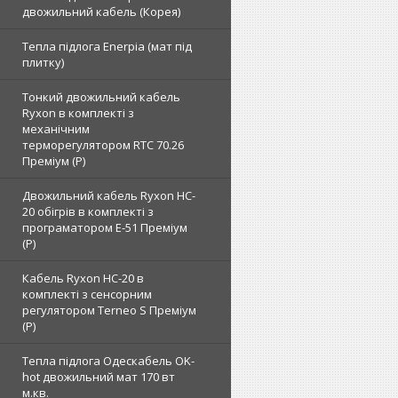
двожильний кабель (Корея)
Тепла підлога Enerpia (мат під
плитку)
Тонкий двожильний кабель
Ryxon в комплекті з
механічним
терморегулятором RTC 70.26
Преміум (Р)
Двожильний кабель Ryxon HC-
20 обігрів в комплекті з
програматором E-51 Преміум
(Р)
Кабель Ryxon HC-20 в
комплекті з сенсорним
регулятором Terneo S Преміум
(Р)
Тепла підлога Одескабель OK-
hot двожильний мат 170 вт
м.кв.