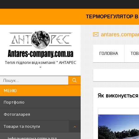
ТЕРМОРЕГУЛЯТОР В 
antares.comp
ГОЛОВНА
ТОВ
Теплі підлоги від компанії " АНТАРЕС
"
Як виконується 
Портфоліо
Фотогаларея
Товари та послуги
Інфрачервона плівка під