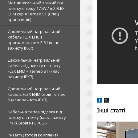
Мат двожильний тонкий під
плитку стяжку 175W / m2 FLEX
EHM серія Terneo SТ (Спец
пропозиція)
Двожильний нагрівальний
кабель FLEX EHС з
програмованим E-51 (клас
захисту IPX7)
Двожильний нагрівальний
кабель під плитку в стяжку
FLEX EHM + Terneo ST (клас
захисту IPX7)
Двожильний нагрівальний
кабель FLEX EHM серія Terneo
S (клас захисту IPX7)
Інші статті
Кабельна тепла підлога під
плитку в стяжку (клас захисту
IPX7) Серія RTC 70.26
In-Term ( готові комплект)