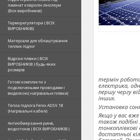
ламінат ковролін лінолеум
(Всіх виробників)
Терморегулятори ( ВСІХ
ВИРОБНИКІВ)
Матеріали для облаштування
теплих підлог
Відрізні плівки ( ВСІХ
ВИРОБНИКІВ ) будь-яких
розмірів
термін роботи
Готові комплекти з
електрика, одн
подключеными проводами і
першу чергу ві
виделкою( нагрівальні плівки)
інших.
Тепла підлога Fenix ADSV 18
Установка сон
(Нагрівальні кабелі)
Якщо у вас вже
також подібні
Антиобмерзання ринв,
тонкоплівкові
водостоків ( ВСІХ ВИРОБНИКІВ )
достатньої кіл