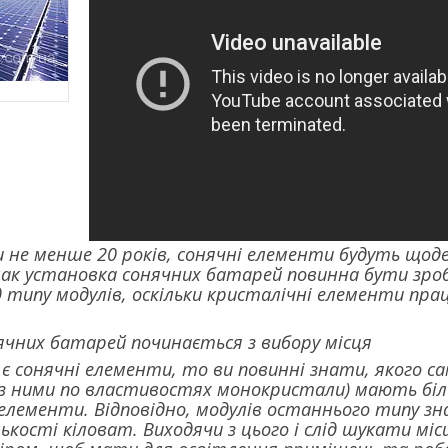
 не менше 20 років, сонячні елементи будуть щод
ак установка сонячних батарей повинна бути зроб
д типу модулів, оскільки кристалічні елементи пра
ячних батарей починається з вибору місця
 є сонячні елементи, то ви повинні знати, якого са
 з ними по властивостях монокристали) мають біл
 елементи. Відповідно, модулів останнього типу 
ькості кіловат. Виходячи з цього і слід шукати міс