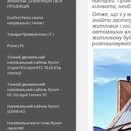
батарей. Прим
Arnold Rak ,Grand meyer ( ВСЯ
кіловата, нео
ПРОДУКЦІЯ)
Отже, що є у в
Ecoflor( Fenix ) мати
знайти застосу
нагрівальні ( Чехія )
житлових і гос
автомашин вла
Товари Преміум клас ( Р )
житловому буди
розташовувати
Різне ( Р)
Тонкий двожильний
нагрівальний кабель Ryxon
(Серія НС) серія RTC 70.26 (Під
плитку)
Тонкий двожильний
нагрівальний кабель Ryxon
HC-20 серія Terneo ST
Нагрівальний кабель Ryxon
(СЕРІЯ НС)
Нагрівальні мати тонкі Ryxon
серія НМ