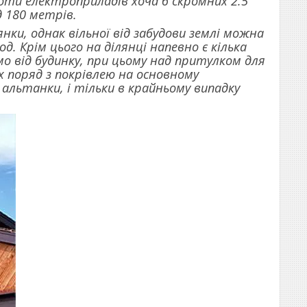
ти електроприладів хоча б скромних 2.5
 180 метрів.
ки, однак вільної від забудови землі можна
. Крім цього на ділянці напевно є кілька
мо від будинку, при цьому над притулком для
 поряд з покрівлею на основному
альтанки, і тільки в крайньому випадку