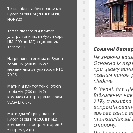
Тепла підлога без стяжки мат
Ryxon серія НМ (200 вт. м.кв)
HOF 320
Тепла підлога під плитку
ультра тонкі мати Ryxon серія
НМ (200 пн. М2) з цифровим
Terneo ST
Сонячні батар
Не знаючи ваши
Нагрівальні тонкі мати Ryxon
Основна їх пер
серія НМ (200 пн. М2) з
при цьому вини
механічним регулятором RTC
певним чином р
70.26
південь.
Мати під плитку тонкі Ryxon
В ідеалі, для ц
серія НМ (200 пн. М2)
Відхилення нав
комплекти з програматором
71%, а похибка 
VEGA LTC 070
випромінюванні
зимове сонце в
Мати для обігріву підлоги
тонкоплівкові 
Ryxon серія НМ (200 вт. м2)
сторону.
комплект з програматором E-
51 Преміум (Р)
Це дозволить 