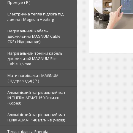
Преміум ( Р )
Електрична тепла підлога під
ламінат Magnum Heating
Нагрівальний кабель
двожильний MAGNUM Cable
C&F ( Нідерланди)
Нагрівальний тонкий кабель
двожильний MAGNUM Slim
Cable 3,5 mm
Мати нагрівальні MAGNUM
(Нідерланди) ( Р )
Алюмінієвий нагрівальний мат
IN-THERM AFMAT 150 Вт/м.кв
(Корея)
Алюмінієвий нагрівальний мат
FENIX ALMAT 140 Вт/м.кв (Чехія)
Тепла підлога Enerpia