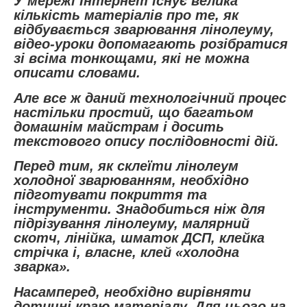
У мережі Інтернет існує велика
кількість матеріалів про те, як
відбувається зварювання лінолеуму,
відео-уроки допомагають розібратися
зі всіма тонкощами, які не можна
описати словами.
Але все ж даний технологічний процес
настільки простий, що багатьом
домашнім майстрам і досить
текстового опису послідовності дій.
Перед тим, як склеїти лінолеум
холодної зварюванням, необхідно
підготувати покриття та
інструменти. Знадобиться ніж для
підрізування лінолеуму, малярний
скотч, лінійка, шматок ДСП, клейка
стрічка і, власне, клей «холодна
зварка».
Насамперед, необхідно вирівняти
дотичні краю матеріалу. Для цього на