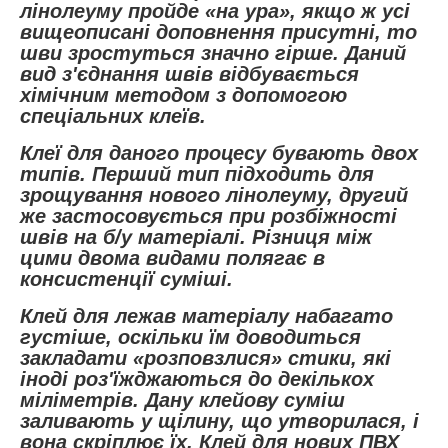
лінолеуму пройде «на ура», якщо ж усі
вищеописані доповнення присутні, то
шви зростуться значно гірше. Даний
вид з'єднання швів відбувається
хімічним методом з допомогою
спеціальних клеїв.
Клеї для даного процесу бувають двох
типів. Перший тип підходить для
зрощування нового лінолеуму, другий
же застосовується при розбіжності
швів на б/у матеріалі. Різниця між
цими двома видами полягає в
консистенції суміші.
Клей для лежав матеріалу набагато
густіше, оскільки їм доводиться
закладати «розповзлися» стики, які
іноді роз'їжджаються до декількох
міліметрів. Дану клейову суміш
заливають у щілину, що утворилася, і
вона скріплює їх. Клей для нових ПВХ