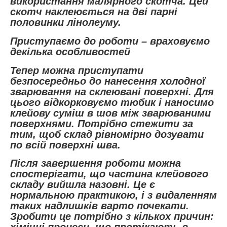
використання малярного скотча. Цей
скотч наклеюється на дві парні
половинки лінолеуму.
Приступаємо до роботи – враховуємо
декілька особливостей
Тепер можна приступати
безпосередньо до нанесення холодної
зварювання на склеювані поверхні. Для
цього відкорковуємо тюбик і наносимо
клейову суміш в шов між зварюваними
поверхнями. Потрібно стежити за
тим, щоб склад рівномірно дозувати
по всій поверхні шва.
Після завершення роботи можна
спостерігати, що частина клейового
складу вийшла назовні. Це є
нормальною практикою, і з видаленням
таких надлишків варто почекати.
Зробити це потрібно з кількох причин: