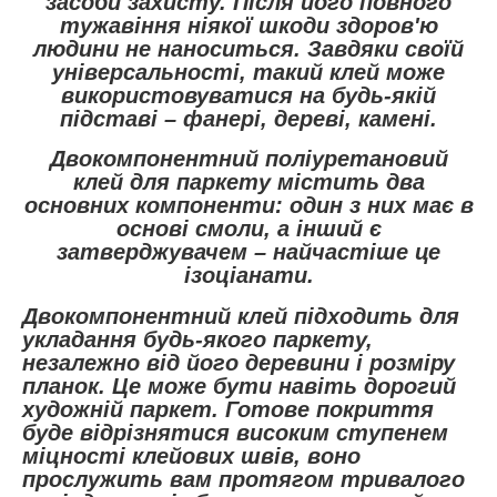
засоби захисту. Після його повного
тужавіння ніякої шкоди здоров'ю
людини не наноситься. Завдяки своїй
універсальності, такий клей може
використовуватися на будь-якій
підставі – фанері, дереві, камені.
Двокомпонентний поліуретановий
клей для паркету містить два
основних компоненти: один з них має в
основі смоли, а інший є
затверджувачем – найчастіше це
ізоціанати.
Двокомпонентний клей підходить для
укладання будь-якого паркету,
незалежно від його деревини і розміру
планок. Це може бути навіть дорогий
художній паркет. Готове покриття
буде відрізнятися високим ступенем
міцності клейових швів, воно
прослужить вам протягом тривалого