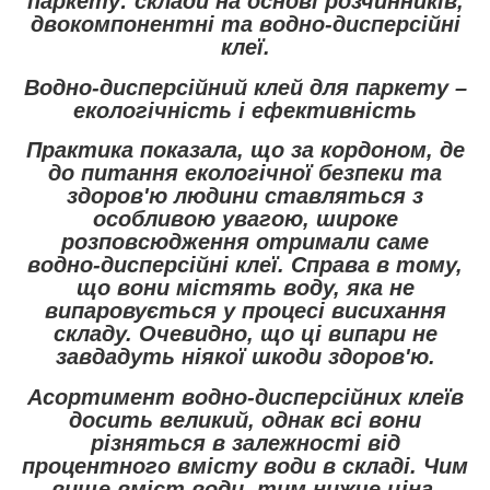
паркету: склади на основі розчинників,
двокомпонентні та водно-дисперсійні
клеї.
Водно-дисперсійний клей для паркету –
екологічність і ефективність
Практика показала, що за кордоном, де
до питання екологічної безпеки та
здоров'ю людини ставляться з
особливою увагою, широке
розповсюдження отримали саме
водно-дисперсійні клеї. Справа в тому,
що вони містять воду, яка не
випаровується у процесі висихання
складу. Очевидно, що ці випари не
завдадуть ніякої шкоди здоров'ю.
Асортимент водно-дисперсійних клеїв
досить великий, однак всі вони
різняться в залежності від
процентного вмісту води в складі. Чим
вище вміст води, тим нижче ціна.