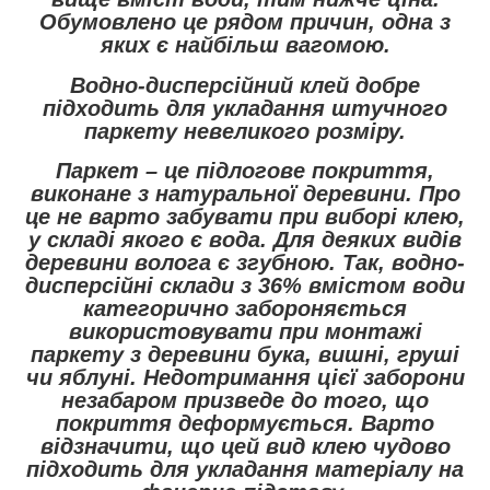
Обумовлено це рядом причин, одна з
яких є найбільш вагомою.
Водно-дисперсійний клей добре
підходить для укладання штучного
паркету невеликого розміру.
Паркет – це підлогове покриття,
виконане з натуральної деревини. Про
це не варто забувати при виборі клею,
у складі якого є вода. Для деяких видів
деревини волога є згубною. Так, водно-
дисперсійні склади з 36% вмістом води
категорично забороняється
використовувати при монтажі
паркету з деревини бука, вишні, груші
чи яблуні. Недотримання цієї заборони
незабаром призведе до того, що
покриття деформується. Варто
відзначити, що цей вид клею чудово
підходить для укладання матеріалу на