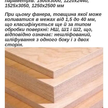
параметрів: 1500х3000, 1220х2440,
1525х3050, 1250х2500 мм
При цьому фанера, товщина якої може
коливатися в межах від 1,5 до 40 мм,
що класифікується ще й за типом
обробки поверхні: НШ, Ш1 і Ш2, що,
відповідно означає: нешліфований,
шліфування з одного боку і з двох
сторін.