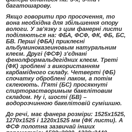
багатошарову.
Якщо говорити про просочення, то
вона необхідна для збільшення опору
вологи. У зв'язку з цим фанерні листи
поділяються на: ФБА, ФСФ, ФК, ФБ, БС,
БВ. Перші (ФБА) приклеєні
альбуминоказеиновым натуральним
клеєм. Другі (ФСФ) з'єднані
фенолформальдегідних клеєм. Треті
(ФК) зроблені з використанням
карбамідного складу. Четверті (ФБ)
спочатку оброблені лаком, а потім
склеюють. П'яті (БС) просякнуті
спирторастворимым бакелітовим
складом. Ну і, шості (БВ) –
водорозчинною бакелітовій сумішшю.
До речі, має фанера розміри: 1525х1525,
1270х1525 і 1220х1525 мм (ФК листи). А
ФСФ полотна зазвичай інших