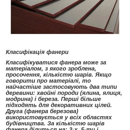
Класифікація фанери
Класифікуватися фанера може за
матеріалом, з якого зроблена,
просочення, кількістю шарів. Якщо
говорити про матеріалі, то
найчастіше застосовують два типи
деревини: хвойні породи (ялина, ялиця,
модрина) і береза. Перші більше
підходять для декоративних цілей.
Друга (фанера березова)
використовується у всіх областях
будівництва. За кількістю шарів
фанера ділиться на: 3-х, 5-ти і