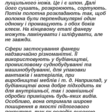
лущильного ножа. Це і є шпон. Далі
його сушать, розкроюють, сортують.
Потім полотна розкладають так, щоб
волокна були перпендикулярні один
одному і промащують з обох боків
клеєм. На кінцевому етапі фанеру
можуть ламінувати і шліфувати, але
не завжди.
Сфери застосування фанери
надзвичайно різноманітні. Її
використовують у будівництві,
промисловому суднобудуванні та
машинобудуванні, для упаковки
вантажів і матеріалів, при
виробництві меблів і т. д. Наприклад, у
будівництві вона добре підходить як
для внутрішньої, так і зовнішньої
обробки приміщень будь-яких видів.
Особливо, вона отримала широке
поширення в якості підлогового
покриття, так як володіє високою