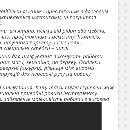
айбільш якісним і престижним підлоговим
покривається мастиками, ці покриття
).
, вм'ятини, плями від рідин або меблів,
ичної профілактики і ремонту. Комплекс
и з штучного паркету називають
пеціальні скребки – циклі.
ашини для шліфування виконують роботи
их мас і, звичайно, по дереву. Оскільки
верхні (шкурки), різниця між видами
рукцій для передачі руху на робочу
 шліфування. Кінці такої смуги скріплені між
еціальні приводні ролики інструменту.
 що забезпечує можливість роботи з високою