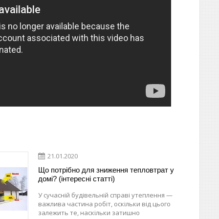
21.01.2020
Що потрібно для зниження тепловтрат у
домі? (інтересні статті)
У сучасній будівельній справі утеплення —
важлива частина робіт, оскільки від цього
залежить те, наскільки затишно