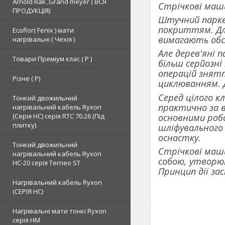
Arnold Rak ,Grand meyer ( ВСЯ
Стрічкові маши
ПРОДУКЦІЯ)
Штучний парке
покриттям. Дл
Ecoflor( Fenix ) мати
вимагають обсл
нагрівальні ( Чехія )
Але дерев'яні 
Товари Преміум клас ( Р )
більш серйозні
операцій знят
Різне ( Р)
циклюванням. Д
Серед цілого 
Тонкий двожильний
практично за в
нагрівальний кабель Ryxon
основними робо
(Серія НС) серія RTC 70.26 (Під
плитку)
шліфувального 
оснастку.
Тонкий двожильний
Стрічкові маши
нагрівальний кабель Ryxon
собою, утворюю
HC-20 серія Terneo ST
Принцип дії за
Нагрівальний кабель Ryxon
(СЕРІЯ НС)
Нагрівальні мати тонкі Ryxon
серія НМ