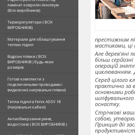
ламінат ковролін лінолеум
(Всіх виробників)
Терморегулятори ( ВСІХ
ВИРОБНИКІВ)
престижним пі
Матеріали для облаштування
мастиками, ці
теплих підлог
Але дерев'яні 
Відрізні плівки ( ВСІХ
більш серйозні
ВИРОБНИКІВ ) будь-яких
операцій знят
розмірів
циклюванням. Д
Готові комплекти з
Серед цілого 
подключеными проводами і
практично за в
виделкою( нагрівальні плівки)
основними робо
шліфувального 
Тепла підлога Fenix ADSV 18
оснастку.
(Нагрівальні кабелі)
Стрічкові маши
собою, утворюю
Антиобмерзання ринв,
Принцип дії за
водостоків ( ВСІХ ВИРОБНИКІВ )
продуктивністю