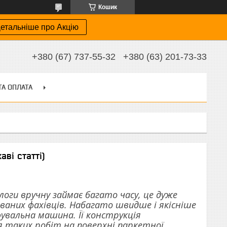
Кошик
етальніше про Акцію
+380 (67) 737-55-32
+380 (63) 201-73-33
ТА ОПЛАТА
ві статті)
логи вручну займає багато часу, це дуже
ованих фахівців. Набагато швидше і якісніше
увальна машина. Її конструкція
 таких робіт на поверхні паркетної