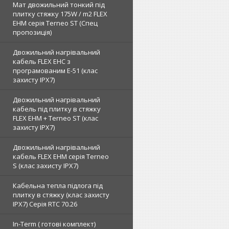
Мат двожильний тонкий під
плитку стяжку 175W / m2 FLEX
EHM серія Terneo SТ (Спец
пропозиція)
Двожильний нагрівальний
кабель FLEX EHС з
програмованим E-51 (клас
захисту IPX7)
Двожильний нагрівальний
кабель під плитку в стяжку
FLEX EHM + Terneo ST (клас
захисту IPX7)
Двожильний нагрівальний
кабель FLEX EHM серія Terneo
S (клас захисту IPX7)
Кабельна тепла підлога під
плитку в стяжку (клас захисту
IPX7) Серія RTC 70.26
In-Term ( готові комплект)