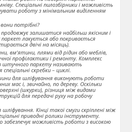
мніву. Спеціальні пилозбірники і можливість
нувати роботу з мінімальним виділенням
 вони потрібні?
продовжує залишатися найбільш якісним і
 паркет лакується або покривається
рається двічі на місяць).
, вм'ятини, плями від рідин або меблів,
ичної профілактики і ремонту. Комплекс
и з штучного паркету називають
пеціальні скребки – циклі.
ашини для шліфування виконують роботи
их мас і, звичайно, по дереву. Оскільки
верхні (шкурки), різниця між видами
рукцій для передачі руху на робочу
 шліфування. Кінці такої смуги скріплені між
еціальні приводні ролики інструменту.
 що забезпечує можливість роботи з високою