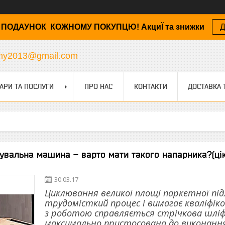
ПОДАУНОК КОЖНОМУ ПОКУПЦЮ! АкциЇ та знижки
Д
any2013@gmail.com
АРИ ТА ПОСЛУГИ
ПРО НАС
КОНТАКТИ
ДОСТАВКА 
увальна машина – варто мати такого напарника?(ціка
30.03.17
Циклювання великої площі паркетної під
трудомісткий процес і вимагає кваліфік
з роботою справляється стрічкова шліф
максимально пристосована до виконання