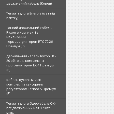
двожильний кабель (Корея)
Тепла підлога Enerpia (мат під
плитку)
Тонкий двожильний кабель
Ryxon в комплекті з
механічним
терморегулятором RTC 70.26
Преміум (Р)
Двожильний кабель Ryxon HC-
20 обігрів в комплекті з
програматором E-51 Преміум
(Р)
Кабель Ryxon HC-20 в
комплекті з сенсорним
регулятором Terneo S Преміум
(Р)
Тепла підлога Одескабель OK-
hot двожильний мат 170 вт
м.кв.