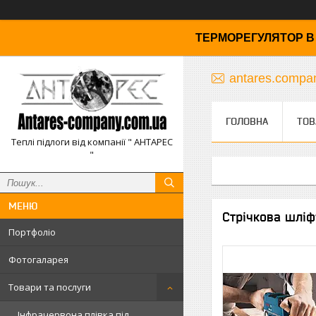
ТЕРМОРЕГУЛЯТОР В 
antares.comp
ГОЛОВНА
ТОВ
Теплі підлоги від компанії " АНТАРЕС
"
Стрічкова шліф
Портфоліо
Фотогаларея
Товари та послуги
Інфрачервона плівка під