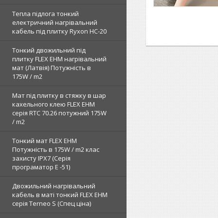
Тепла підлога тонкий
електричний нагрівальний
кабель під плитку Ryxon HC-20
Тонкий двожильний під
плитку FLEX EHM нагрівальний
мат (Латвія) Потужність в
175W / m2
Мат під плитку в стяжку в шар
кахельного клею FLEX EHM
серія RTC 70.26 потужний 175W
/ m2
Тонкий мат FLEX EHM
Потужність в 175W / m2 клас
захисту IPX7 (Серія
програматор Е -51)
Двожильний нагрівальний
кабель в маті тонкий FLEX EHM
серія Terneo S (Спец ціна)