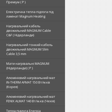
Преміум ( Р )
Електрична тепла підлога під
ламінат Magnum Heating
Нагрівальний кабель
двожильний MAGNUM Cable
C&F ( Нідерланди)
Нагрівальний тонкий кабель
двожильний MAGNUM Slim
Cable 3,5 mm
Мати нагрівальні MAGNUM
(Нідерланди) ( Р )
Алюмінієвий нагрівальний мат
IN-THERM AFMAT 150 Вт/м.кв
(Корея)
Алюмінієвий нагрівальний мат
FENIX ALMAT 140 Вт/м.кв (Чехія)
Тепла підлога Enerpia