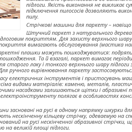
підлоги. Якість виконання не викликає су
підключення пилососів дозволяють вико
пилу.
Стрічкові машини для паркету – навіщо
Штучний паркет з натурального дерева 
длоговим покриттям. Для захисту верхнього шару
 покриття вимагають обслуговування (мастика нати
паркетні плашки можуть пошкоджуватися: подряпини
 пошкодження. Та й взагалі, паркет вимагає період
тя старого лаку і тонкого верхнього шару підлог
ля ручного вирівнювання паркету застосовуються с
класу електричних інструментів і пристосувань м
сіма видами матеріалів: каменю, металів, пластичн
чими насадками залишаються щітки і абразивні по
електроінструменту полягає в особливостях конст
ни засновані на русі в одному напрямку шкурки для
ть нескінченну кільцеву стрічку, одеваемую на сп
снований на русі нескінченної абразивної стрічки,
 на великій площі підлоги.