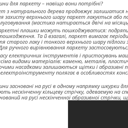
ни для паркету – навіщо вони потрібні?
т з натурального дерева продовжує залишатися н
я захисту верхнього шару паркет лакується або 
уговування (мастика натирається двічі на місяць
паркетні плашки можуть пошкоджуватися: подряпини
 пошкодження. Та й взагалі, паркет вимагає період
тя старого лаку і тонкого верхнього шару підлог
ля ручного вирівнювання паркету застосовуються с
класу електричних інструментів і пристосувань м
сіма видами матеріалів: каменю, металів, пластичн
чими насадками залишаються щітки і абразивні по
електроінструменту полягає в особливостях конст
ни засновані на русі в одному напрямку шкурки для
ть нескінченну кільцеву стрічку, одеваемую на сп
снований на русі нескінченної абразивної стрічки,