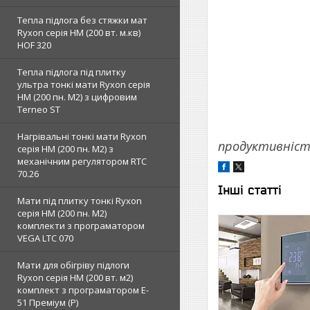
Тепла підлога без стяжки мат
Ryxon серія НМ (200 вт. м.кв)
HOF 320
Тепла підлога під плитку
ультра тонкі мати Ryxon серія
НМ (200 пн. М2) з цифровим
Terneo ST
Нагрівальні тонкі мати Ryxon
продуктивністю
серія НМ (200 пн. М2) з
механічним регулятором RTC
70.26
Інші статті
Мати під плитку тонкі Ryxon
серія НМ (200 пн. М2)
комплекти з програматором
VEGA LTC 070
Мати для обігріву підлоги
Ryxon серія НМ (200 вт. м2)
комплект з програматором E-
51 Преміум (Р)