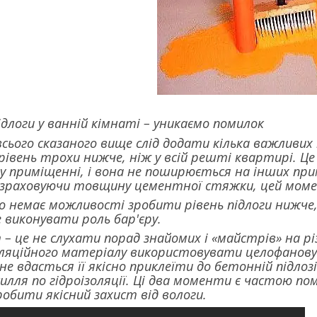
підлоги у ванній кімнаті – уникаємо помилок
сього сказаного вище слід додати кілька важливих 
івень трохи нижче, ніж у всій решті квартирі. Це
у приміщенні, і вона не поширюється на інших при
розраховуючи товщину цементної стяжки, цей моме
о немає можливості зробити рівень підлоги нижче
е виконувати роль бар'єру.
– це не слухати порад знайомих і «майстрів» на р
оляційного матеріалу використовувати целофанову п
е вдасться її якісно приклеїти до бетонній підлозі
усилля по гідроізоляції. Ці два моменти є частою п
обити якісний захист від вологи.