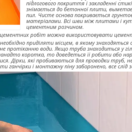
підлогового покриття і закладенні ст
знімається до бетонної плити, выметае
пил. Чисте основа покривається грунтов
матеріалами. Всі шви між плитами і ку
цементним розчином.
 цементних робіт можна використовувати цемент
 необхідно приділяти місцем, в якому знаходяться
не протіканню води. Якщо труба знаходиться у гіл
занадто коротка, то доведеться її робити або на
ися. Дірки, які пробиваються для проводки труб, н
ти ганчірки і монтажну піну заборонено, все слід