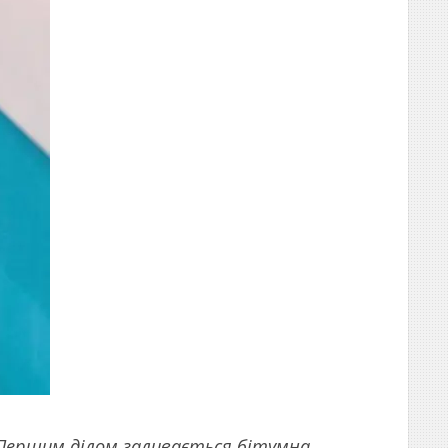
 Першим ділом заливається бітумна