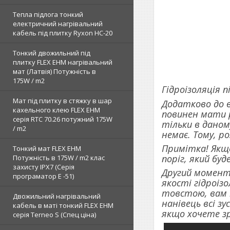
Тепла підлога тонкий
електричний нагрівальний
кабель під плитку Ryxon HC-20
Тонкий двожильний під
плитку FLEX EHM нагрівальний
мат (Латвія) Потужність в
175W / m2
Гідроізоляція 
Мат під плитку в стяжку в шар
Додатково до в
кахельного клею FLEX EHM
повинен мати р
серія RTC 70.26 потужний 175W
тільки в даном
/ m2
немає. Тому, 
Примітка! Якщ
Тонкий мат FLEX EHM
поріг, який буд
Потужність в 175W / m2 клас
захисту IPX7 (Серія
Другий момент 
програматор Е -51)
якості гідроіз
товстою, вам н
Двожильний нагрівальний
нанівець всі з
кабель в маті тонкий FLEX EHM
якщо хочете зр
серія Terneo S (Спец ціна)