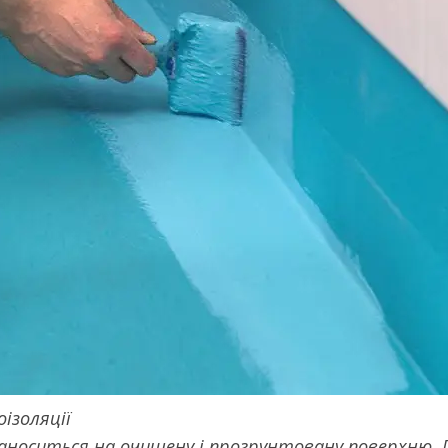
оізоляції
наноситься на очищену і прогрунтовану поверхню.