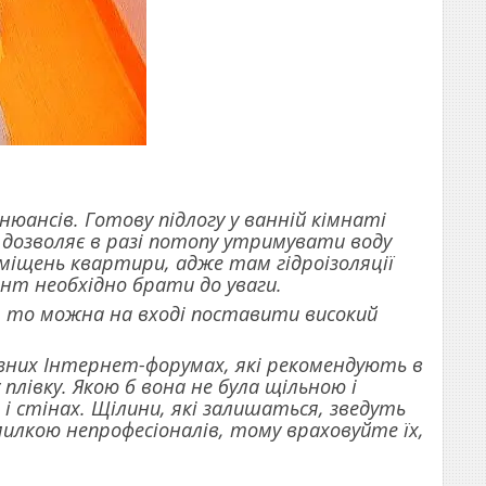
нюансів. Готову підлогу у ванній кімнаті
 дозволяє в разі потопу утримувати воду
міщень квартири, адже там гідроізоляції
нт необхідно брати до уваги.
, то можна на вході поставити високий
ізних Інтернет-форумах, які рекомендують в
лівку. Якою б вона не була щільною і
 і стінах. Щілини, які залишаться, зведуть
омилкою непрофесіоналів, тому враховуйте їх,