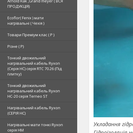
Arnold Rak ,Grand meyer ( ВСЯ
ПРОДУКЦІЯ)
Ecoflor( Fenix ) мати
нагрівальні ( Чехія )
Товари Преміум клас ( Р )
Різне ( Р)
Тонкий двожильний
нагрівальний кабель Ryxon
(Серія НС) серія RTC 70.26 (Під
плитку)
Тонкий двожильний
нагрівальний кабель Ryxon
HC-20 серія Terneo ST
Нагрівальний кабель Ryxon
(СЕРІЯ НС)
Укладання гідр
Нагрівальні мати тонкі Ryxon
серія НМ
Гідроізоляція 