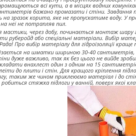
ромащуються всі кути, а в місцях водних комунікацій
антиметрів бажано промазати і стіни. Завдання по
на зразок корита, яке не пропускатиме воду. У пр
на неї не потрапляв пил.
я мастики, через добу, починається монтаж шару г
и руберойд або спеціальні матеріали. Вибір мате
ада! Про вибір матеріалу для гідроізоляції краще 
ізається на шматки шириною 30-40 сантиметрів, 
іни дуже важливо, так як без цього не вийде зробит
укладати внахлест один з одним на 15 сантиметрів
леїти до плити і стін. Для кращого кріплення підл
гу, таким же чином приклеюємо матеріал і до стін
 робиться стяжка підлоги у ванній, поверх якої к