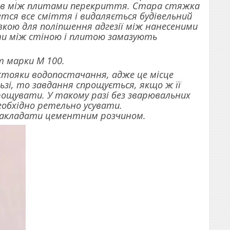
иків між плитами перекриття. Стара стяжка
тся все сміття і видаляється будівельний
кою для поліпшення адгезії між нанесеними
ти між стіною і плитою замазують
 марки М 100.
 стояки водопостачання, адже це місце
ьзі, то завдання спрощується, якщо ж її
рощувати. У такому разі без зварювальних
еобхідно ретельно усувати.
 закладати цементним розчином.