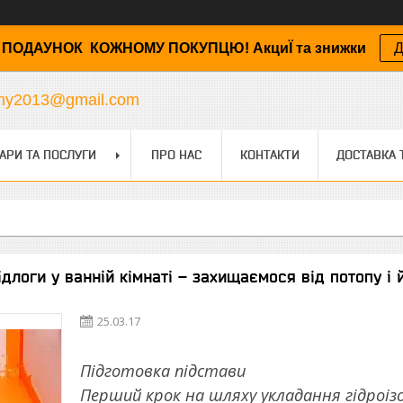
ПОДАУНОК КОЖНОМУ ПОКУПЦЮ! АкциЇ та знижки
Д
any2013@gmail.com
АРИ ТА ПОСЛУГИ
ПРО НАС
КОНТАКТИ
ДОСТАВКА 
ідлоги у ванній кімнаті – захищаємося від потопу і йо
25.03.17
Підготовка підстави
Перший крок на шляху укладання гідроіз