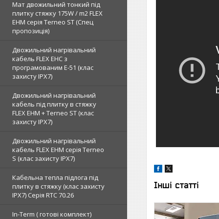
Мат двожильний тонкий під
плитку стяжку 175W / m2 FLEX
EHM серія Terneo SТ (Спец
пропозиція)
Двожильний нагрівальний
кабель FLEX EHС з
програмованим E-51 (клас
захисту IPX7)
Двожильний нагрівальний
кабель під плитку в стяжку
FLEX EHM + Terneo ST (клас
захисту IPX7)
Двожильний нагрівальний
кабель FLEX EHM серія Terneo
S (клас захисту IPX7)
Кабельна тепла підлога під
Інші статті
плитку в стяжку (клас захисту
IPX7) Серія RTC 70.26
In-Term ( готові комплект)