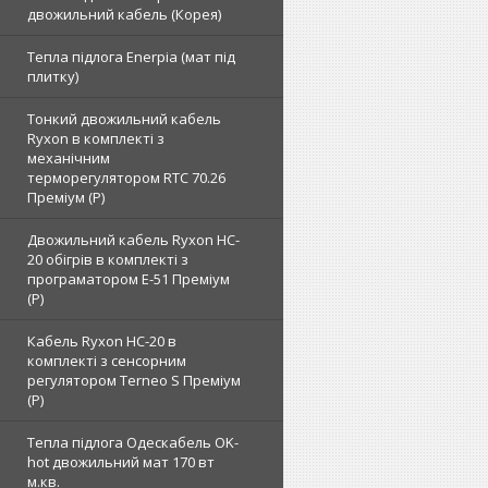
двожильний кабель (Корея)
Тепла підлога Enerpia (мат під
плитку)
Тонкий двожильний кабель
Ryxon в комплекті з
механічним
терморегулятором RTC 70.26
Преміум (Р)
Двожильний кабель Ryxon HC-
20 обігрів в комплекті з
програматором E-51 Преміум
(Р)
Кабель Ryxon HC-20 в
комплекті з сенсорним
регулятором Terneo S Преміум
(Р)
Тепла підлога Одескабель OK-
hot двожильний мат 170 вт
м.кв.