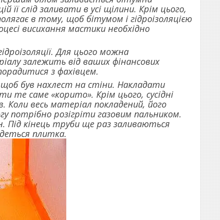
 її слід заливати в усі щілини. Крім цього,
лягає в тому, щоб бітумом і гідроізоляцією
оцесі висихання мастики необхідно
ідроізоляції. Для цього можна
ріалу залежить від ваших фінансових
порадитися з фахівцем.
щоб був нахлест на стіни. Накладати
и те саме «корито». Крім цього, сусідні
. Коли весь матеріал покладений, його
огу потрібно розігріти газовим пальником.
. Під кінець труби ще раз заливаються
ладеться плитка.