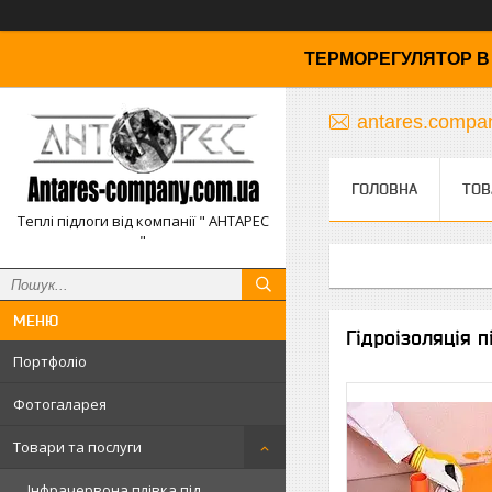
ТЕРМОРЕГУЛЯТОР В 
antares.comp
ГОЛОВНА
ТОВ
Теплі підлоги від компанії " АНТАРЕС
"
Гідроізоляція п
Портфоліо
Фотогаларея
Товари та послуги
Інфрачервона плівка під