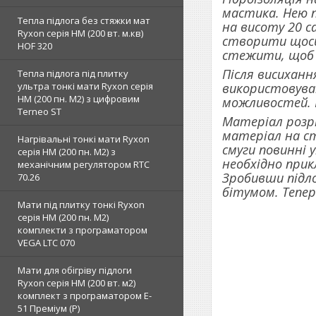
мастика. Нею п
Тепла підлога без стяжки мат
на висоту 20 с
Ryxon серія НМ (200 вт. м.кв)
створити щось 
HOF 320
стежити, щоб 
Після висиханн
Тепла підлога під плитку
використовуват
ультра тонкі мати Ryxon серія
НМ (200 пн. М2) з цифровим
можливостей. Р
Terneo ST
Матеріал розр
матеріал на ст
Нагрівальні тонкі мати Ryxon
смуги повинні 
серія НМ (200 пн. М2) з
необхідно прик
механічним регулятором RTC
Зробивши підло
70.26
бітумом. Тепер
Мати під плитку тонкі Ryxon
серія НМ (200 пн. М2)
комплекти з програматором
VEGA LTC 070
Мати для обігріву підлоги
Ryxon серія НМ (200 вт. м2)
комплект з програматором E-
51 Преміум (Р)