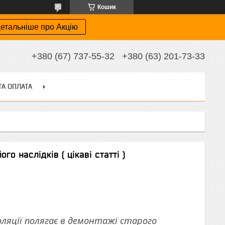
Кошик
етальніше про Акцію
+380 (67) 737-55-32
+380 (63) 201-73-33
ТА ОПЛАТА
го наслідків ( цікаві статті )
оляції полягає в демонтажі старого