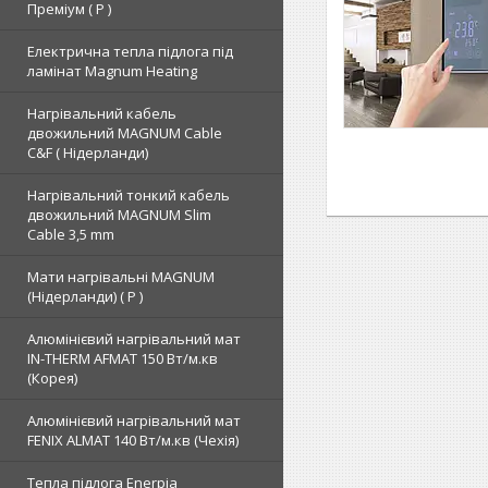
Преміум ( Р )
Електрична тепла підлога під
ламінат Magnum Heating
Нагрівальний кабель
двожильний MAGNUM Cable
C&F ( Нідерланди)
Нагрівальний тонкий кабель
двожильний MAGNUM Slim
Cable 3,5 mm
Мати нагрівальні MAGNUM
(Нідерланди) ( Р )
Алюмінієвий нагрівальний мат
IN-THERM AFMAT 150 Вт/м.кв
(Корея)
Алюмінієвий нагрівальний мат
FENIX ALMAT 140 Вт/м.кв (Чехія)
Тепла підлога Enerpia