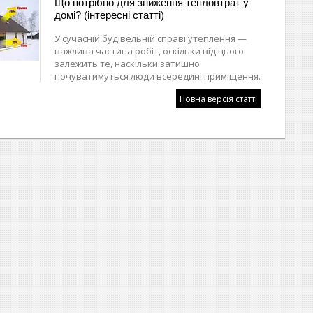
Що потрібно для зниження тепловтрат у
домі? (інтересні статті)
У сучасній будівельній справі утеплення —
важлива частина робіт, оскільки від цього
залежить те, наскільки затишно
почуватимуться люди всередині приміщення.
Повна версія статті