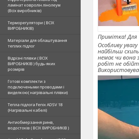
ламінат ковролін лінолеум
(Всіх виробників)
Терморегулятори ( ВСІХ
ВИРОБНИКІВ)
Примітка! Для
Матеріали для облаштування
Особливу увагу
теплих підлог
найбільш схиль
немає чи вона 
Відрізні плівки ( ВСІХ
робіт не обійт
ВИРОБНИКІВ ) будь-яких
Використовува
розмірів
Готові комплекти з
подключеными проводами і
виделкою( нагрівальні плівки)
Тепла підлога Fenix ADSV 18
(Нагрівальні кабелі)
Антиобмерзання ринв,
водостоків ( ВСІХ ВИРОБНИКІВ )