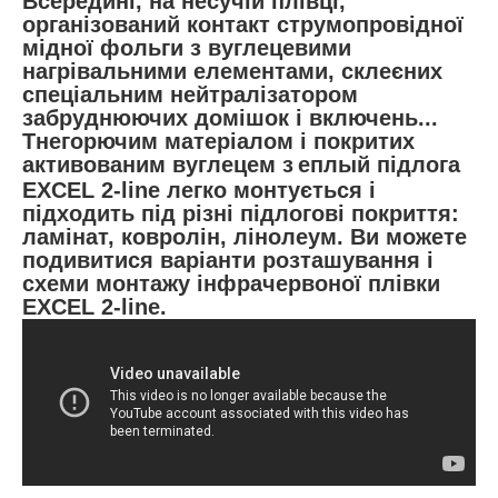
Всередині, на несучій плівці,
організований контакт струмопровідної
мідної фольги з вуглецевими
нагрівальними елементами, склеєних
спеціальним нейтралізатором
забруднюючих домішок і включень...
Тнегорючим матеріалом і покритих
активованим вуглецем з
еплый підлога
EXCEL 2-line легко монтується і
підходить під різні підлогові покриття:
ламінат, ковролін, лінолеум. Ви можете
подивитися варіанти розташування і
схеми монтажу інфрачервоної плівки
EXCEL 2-line.