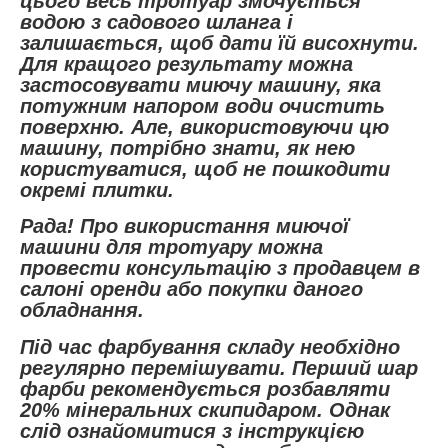
цього весь тротуар змочується
водою з садового шланга і
залишається, щоб дати їй висохнути.
Для кращого результату можна
застосовувати миючу машину, яка
потужним напором води очистить
поверхню. Але, використовуючи цю
машину, потрібно знати, як нею
користуватися, щоб не пошкодити
окремі плитки.
Рада! Про використання миючої
машини для тротуару можна
провести консультацію з продавцем в
салоні оренди або покупки даного
обладнання.
Під час фарбування складу необхідно
регулярно перемішувати. Перший шар
фарби рекомендується розбавляти
20% мінеральних скипидаром. Однак
слід ознайомитися з інструкцією