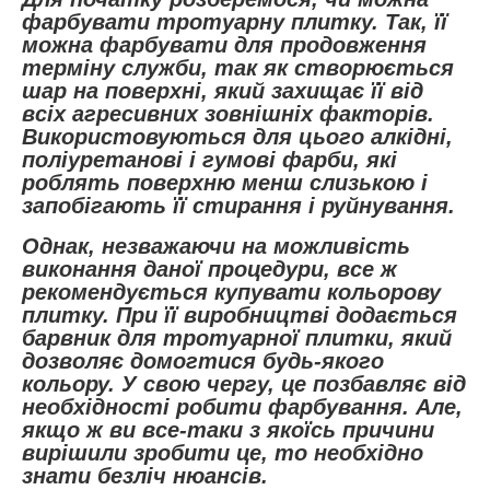
фарбувати тротуарну плитку. Так, її
можна фарбувати для продовження
терміну служби, так як створюється
шар на поверхні, який захищає її від
всіх агресивних зовнішніх факторів.
Використовуються для цього алкідні,
поліуретанові і гумові фарби, які
роблять поверхню менш слизькою і
запобігають її стирання і руйнування.
Однак, незважаючи на можливість
виконання даної процедури, все ж
рекомендується купувати кольорову
плитку. При її виробництві додається
барвник для тротуарної плитки, який
дозволяє домогтися будь-якого
кольору. У свою чергу, це позбавляє від
необхідності робити фарбування. Але,
якщо ж ви все-таки з якоїсь причини
вирішили зробити це, то необхідно
знати безліч нюансів.