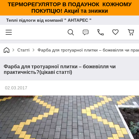
ТЕРМОРЕГУЛЯТОР В ПОДАУНОК КОЖНОМУ
ПОКУПЦЮ! АкциЇ та знижки
Теплі підлоги від компанії " АНТАРЕС "
Статті
Фарба для тротуарної плитки – божевілля чи практ
Фарба для тротуарної плитки – божевілля чи
практичність?(цікаві статті)
02.03.2017