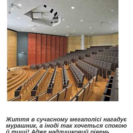
Життя в сучасному мегаполісі нагадує
мурашник, а іноді так хочеться спокою
й тиші! Адже надлишковий рівень