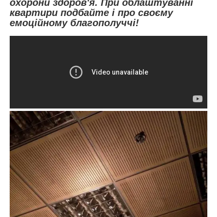
охорони здоров'я. При облаштуванні
квартири подбайте і про своєму
емоційному благополуччі!