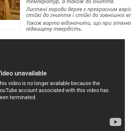
температур, а також до гниття.
Листяні породи дерев є прекрасним варі
стійкі до гниття і стійкі до зовнішніх в
Також варто відзначити, що при зіткне
підвищену твердість.