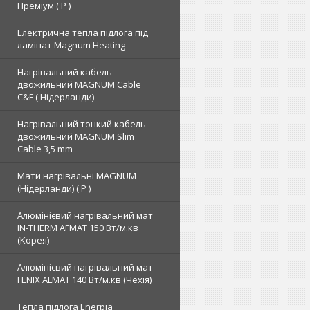
Преміум ( Р )
Електрична тепла підлога під
ламінат Magnum Heating
Нагрівальний кабель
двожильний MAGNUM Cable
C&F ( Нідерланди)
Нагрівальний тонкий кабель
двожильний MAGNUM Slim
Cable 3,5 mm
Мати нагрівальні MAGNUM
(Нідерланди) ( Р )
Алюмінієвий нагрівальний мат
IN-THERM AFMAT 150 Вт/м.кв
(Корея)
Алюмінієвий нагрівальний мат
FENIX ALMAT 140 Вт/м.кв (Чехія)
Тепла підлога Enerpia