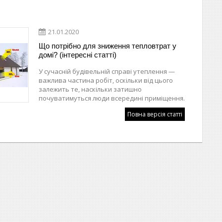
21.01.2020
Що потрібно для зниження тепловтрат у
домі? (інтересні статті)
У сучасній будівельній справі утеплення —
важлива частина робіт, оскільки від цього
залежить те, наскільки затишно
почуватимуться люди всередині приміщення.
Повна версія статті