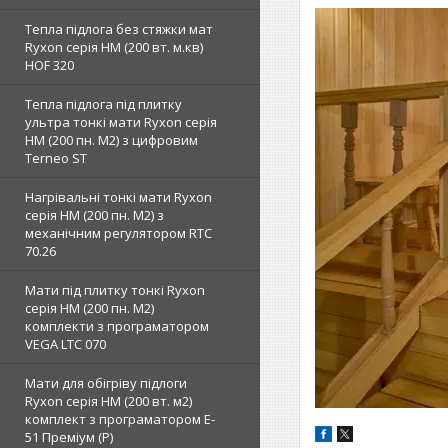
Тепла підлога без стяжки мат
Ryxon серія НМ (200 вт. м.кв)
HOF 320
Тепла підлога під плитку
ультра тонкі мати Ryxon серія
НМ (200 пн. М2) з цифровим
Terneo ST
Нагрівальні тонкі мати Ryxon
серія НМ (200 пн. М2) з
механічним регулятором RTC
70.26
Мати під плитку тонкі Ryxon
серія НМ (200 пн. М2)
комплекти з програматором
VEGA LTC 070
Мати для обігріву підлоги
Ryxon серія НМ (200 вт. м2)
комплект з програматором E-
51 Преміум (Р)