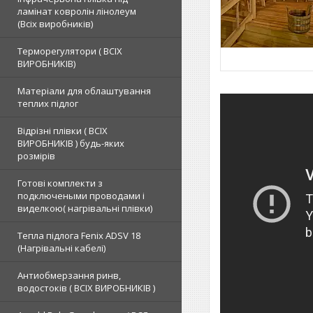
ламінат ковролін лінолеум
(Всіх виробників)
Терморегулятори ( ВСІХ
ВИРОБНИКІВ)
Матеріали для облаштування
теплих підлог
Відрізні плівки ( ВСІХ
ВИРОБНИКІВ ) будь-яких
розмірів
Готові комплекти з
подключеными проводами і
виделкою( нагрівальні плівки)
Тепла підлога Fenix ADSV 18
(Нагрівальні кабелі)
Антиобмерзання ринв,
водостоків ( ВСІХ ВИРОБНИКІВ )