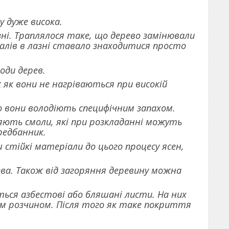
у дуже висока.
ні. Траплялося таке, що дерево замінювали
алів в лазні ставало знаходитися просто
оди дерев.
 як вони не нагріваються при високій
о вони володіють специфічним запахом.
ляють смоли, які при розкладанні можуть
редбанник.
 стійкі матеріали до цього процесу ясен,
ва. Також від загоряння деревину можна
ься азбестові або бляшані листи. На них
им розчином. Після того як таке покриття