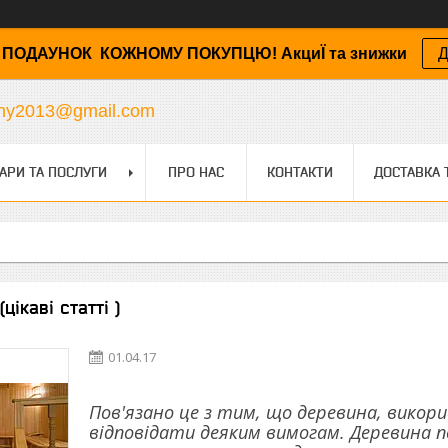
ПОДАУНОК КОЖНОМУ ПОКУПЦЮ! АкциЇ та знижки
Д
any2013@gmail.com
АРИ ТА ПОСЛУГИ
ПРО НАС
КОНТАКТИ
ДОСТАВКА 
цікаві статті )
01.04.17
Пов'язано це з тим, що деревина, викор
відповідати деяким вимогам. Деревина п