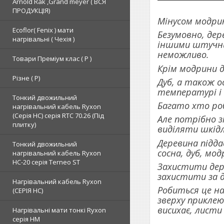
Arnold Rak ,Grand meyer ( ВСЯ
ПРОДУКЦІЯ)
Мінусом модрин
Ecoflor( Fenix ) мати
Безумовно, дер
нагрівальні ( Чехія )
іншими штучним
неможливо.
Товари Преміум клас ( Р )
Крім модрини д
Різне ( Р)
Дуб, а також о
температурі і 
Тонкий двожильний
Багато хто роб
нагрівальний кабель Ryxon
(Серія НС) серія RTC 70.26 (Під
Але потрібно з
плитку)
виділяти шкідл
Деревина підда
Тонкий двожильний
сосна, дуб, мод
нагрівальний кабель Ryxon
HC-20 серія Terneo ST
Захистити дер
захистити за 
Нагрівальний кабель Ryxon
Робиться це на
(СЕРІЯ НС)
зверху приклею
висихає, листи
Нагрівальні мати тонкі Ryxon
серія НМ