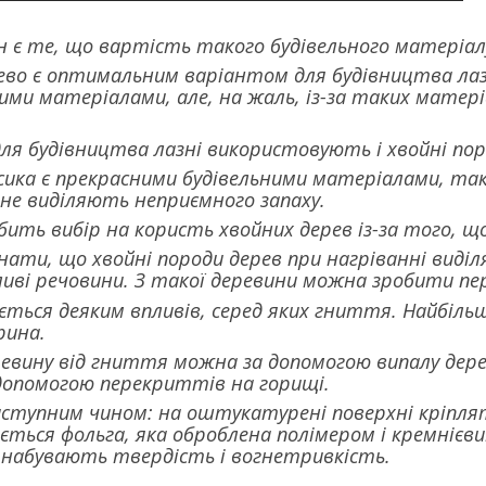
 є те, що вартість такого будівельного матеріал
ево є оптимальним варіантом для будівництва лаз
и матеріалами, але, на жаль, із-за таких матері
ля будівництва лазні використовують і хвойні пор
сика є прекрасними будівельними матеріалами, так
не виділяють неприємного запаху.
ить вибір на користь хвойних дерев із-за того, щ
нати, що хвойні породи дерев при нагріванні виді
иві речовини. З такої деревини можна зробити пе
ється деяким впливів, серед яких гниття. Найбільш
рина.
евину від гниття можна за допомогою випалу дере
допомогою перекриттів на горищі.
ступним чином: на оштукатурені поверхні кріплят
ється фольга, яка оброблена полімером і кремнієв
 набувають твердість і вогнетривкість.