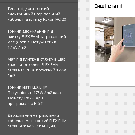
Інші статті
Тепла підлога тонкий
електричний нагрівальний
кабель під плитку Ryxon HC-20
Тонкий двожильний під
плитку FLEX EHM нагрівальний
мат (Латвія) Потужність в
175W / m2
Мат під плитку в стяжку в шар
кахельного клею FLEX EHM
серія RTC 70.26 потужний 175W
/ m2
Тонкий мат FLEX EHM
Потужність в 175W / m2 клас
захисту IPX7 (Серія
програматор Е -51)
Двожильний нагрівальний
кабель в маті тонкий FLEX EHM
серія Terneo S (Спец ціна)