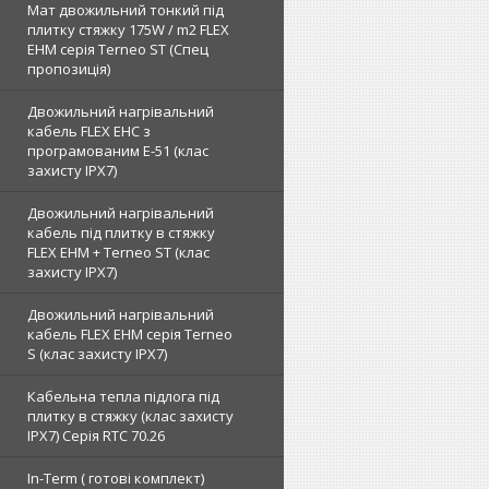
Мат двожильний тонкий під
плитку стяжку 175W / m2 FLEX
EHM серія Terneo SТ (Спец
пропозиція)
Двожильний нагрівальний
кабель FLEX EHС з
програмованим E-51 (клас
захисту IPX7)
Двожильний нагрівальний
кабель під плитку в стяжку
FLEX EHM + Terneo ST (клас
захисту IPX7)
Двожильний нагрівальний
кабель FLEX EHM серія Terneo
S (клас захисту IPX7)
Кабельна тепла підлога під
плитку в стяжку (клас захисту
IPX7) Серія RTC 70.26
In-Term ( готові комплект)