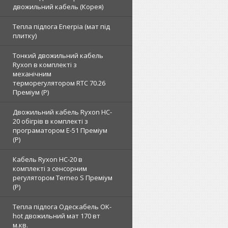
двожильний кабель (Корея)
Тепла підлога Enerpia (мат під
плитку)
Тонкий двожильний кабель
Ryxon в комплекті з
механічним
терморегулятором RTC 70.26
Преміум (Р)
Двожильний кабель Ryxon HC-
20 обігрів в комплекті з
програматором E-51 Преміум
(Р)
Кабель Ryxon HC-20 в
комплекті з сенсорним
регулятором Terneo S Преміум
(Р)
Тепла підлога Одескабель OK-
hot двожильний мат 170 вт
м.кв.