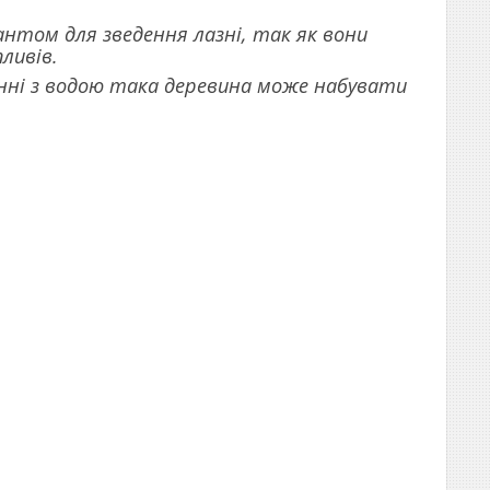
антом для зведення лазні, так як вони
пливів.
нні з водою така деревина може набувати