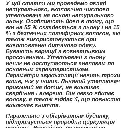
У цій статті ми проведемо огляд
натурального, екологічно чистого
утеплювача на основі натурального
льону. Особливість його в тому, що
він на 85 % складається з льону і на 15
% з безпечних поліефірних волокон, які
також використовуються при
виготовленні дитячого одягу.
Бувають варіації з вогнетривким
просоченням. Утеплювачі з льону
нічим не поступаються аналогам по
основним характеристикам.
Параметри звукоізоляції навіть трохи
вище, ніж у інших. Льняний утеплювач
приємний на дотик, не викликає
свербіння і алергію. Він легко вбирає
вологу, а також віддає її, що повністю
виключає гниття.
Паралельно з обігріванням будинку,
підтримується природна циркуляція
повітря. Вологість регулюється