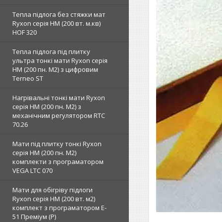
Тепла підлога без стяжки мат
Ryxon серія НМ (200 вт. м.кв)
HOF 320
Тепла підлога під плитку
ультра тонкі мати Ryxon серія
НМ (200 пн. М2) з цифровим
Terneo ST
Нагрівальні тонкі мати Ryxon
серія НМ (200 пн. М2) з
механічним регулятором RTC
70.26
Мати під плитку тонкі Ryxon
серія НМ (200 пн. М2)
комплекти з програматором
VEGA LTC 070
Мати для обігріву підлоги
Ryxon серія НМ (200 вт. м2)
комплект з програматором E-
51 Преміум (Р)