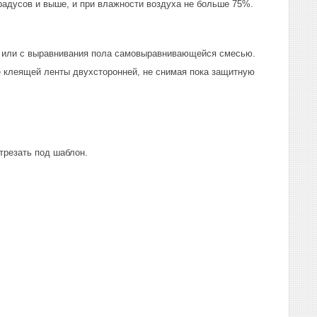
радусов и выше, и при влажности воздуха не больше 75%.
ми или с выравнивания пола самовыравнивающейся смесью.
 клеящей ленты двухсторонней, не снимая пока защитную
трезать под шаблон.