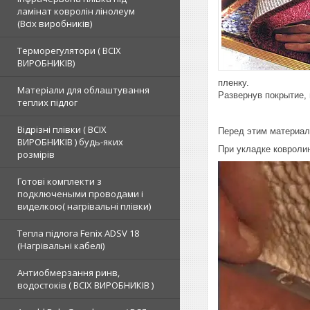
ламінат ковролін лінолеум
(Всіх виробників)
Терморегулятори ( ВСІХ
ВИРОБНИКІВ)
пленку.
Матеріали для облаштування
Развернув покрытие, 
теплих підлог
Відрізні плівки ( ВСІХ
Перед этим материал,
ВИРОБНИКІВ ) будь-яких
При укладке ковролин
розмірів
Готові комплекти з
подключеными проводами і
виделкою( нагрівальні плівки)
Тепла підлога Fenix ADSV 18
(Нагрівальні кабелі)
Антиобмерзання ринв,
водостоків ( ВСІХ ВИРОБНИКІВ )