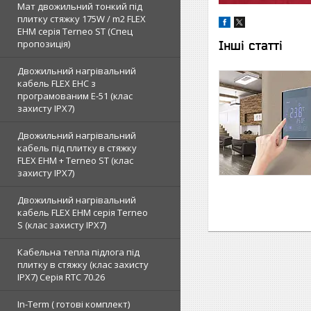
Мат двожильний тонкий під
плитку стяжку 175W / m2 FLEX
EHM серія Terneo SТ (Спец
пропозиція)
Інші статті
Двожильний нагрівальний
кабель FLEX EHС з
програмованим E-51 (клас
захисту IPX7)
Двожильний нагрівальний
кабель під плитку в стяжку
FLEX EHM + Terneo ST (клас
захисту IPX7)
Двожильний нагрівальний
кабель FLEX EHM серія Terneo
S (клас захисту IPX7)
Кабельна тепла підлога під
плитку в стяжку (клас захисту
IPX7) Серія RTC 70.26
In-Term ( готові комплект)