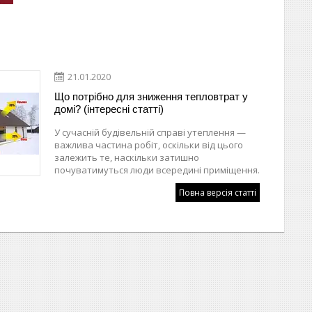
21.01.2020
Що потрібно для зниження тепловтрат у
домі? (інтересні статті)
У сучасній будівельній справі утеплення —
важлива частина робіт, оскільки від цього
залежить те, наскільки затишно
почуватимуться люди всередині приміщення.
Повна версія статті