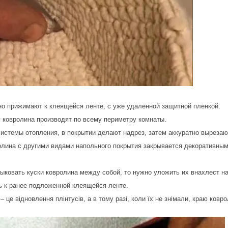
но прижимают к клеящейся ленте, с уже удаленной защитной пленкой.
у ковролина производят по всему периметру комнаты.
системы отопления, в покрытии делают надрез, затем аккуратно вырезаю
олина с другими видами напольного покрытия закрывается декоративны
ыковать куски ковролина между собой, то нужно уложить их внахлест на
ь к ранее подложенной клеящейся ленте.
– це відновлення плінтусів, а в тому разі, коли їх не знімали, краю ковр