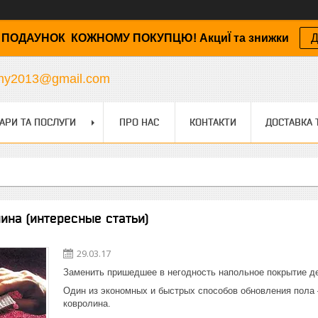
ПОДАУНОК КОЖНОМУ ПОКУПЦЮ! АкциЇ та знижки
Д
any2013@gmail.com
АРИ ТА ПОСЛУГИ
ПРО НАС
КОНТАКТИ
ДОСТАВКА 
ина (интересные статьи)
29.03.17
Заменить пришедшее в негодность напольное покрытие д
Один из экономных и быстрых способов обновления пола –
ковролина.