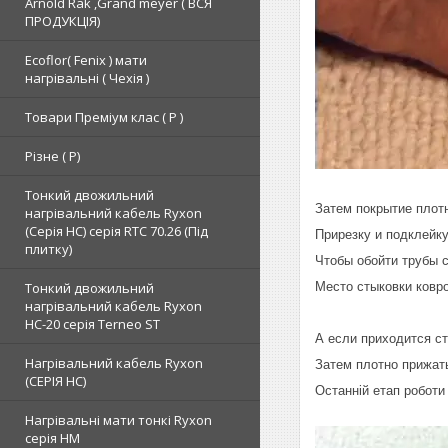
Arnold Rak ,Grand meyer ( ВСЯ
ПРОДУКЦІЯ)
Ecoflor( Fenix ) мати
нагрівальні ( Чехія )
Товари Преміум клас ( Р )
Різне ( Р)
Тонкий двожильний
Затем покрытие плот
нагрівальний кабель Ryxon
(Серія НС) серія RTC 70.26 (Під
Прирезку и подклейк
плитку)
Чтобы обойти трубы 
Тонкий двожильний
Место стыковки ковр
нагрівальний кабель Ryxon
HC-20 серія Terneo ST
А если приходится ст
Нагрівальний кабель Ryxon
Затем плотно прижат
(СЕРІЯ НС)
Останній етап роботи 
Нагрівальні мати тонкі Ryxon
серія НМ