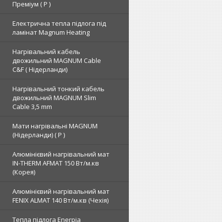
Преміум ( Р )
Електрична тепла підлога під
ламінат Magnum Heating
Нагрівальний кабель
двожильний MAGNUM Cable
C&F ( Нідерланди)
Нагрівальний тонкий кабель
двожильний MAGNUM Slim
Cable 3,5 mm
Мати нагрівальні MAGNUM
(Нідерланди) ( Р )
Алюмінієвий нагрівальний мат
IN-THERM AFMAT 150 Вт/м.кв
(Корея)
Алюмінієвий нагрівальний мат
FENIX ALMAT 140 Вт/м.кв (Чехія)
Тепла підлога Enerpia