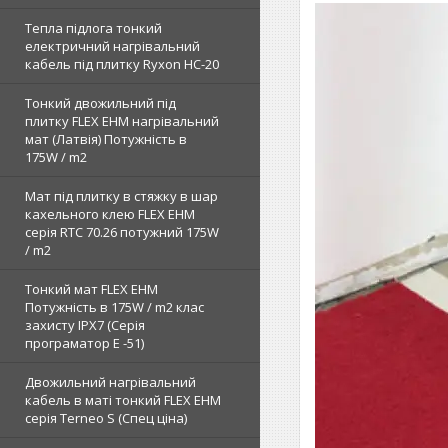
Тепла підлога тонкий
електричний нагрівальний
кабель під плитку Ryxon HC-20
Тонкий двожильний під
плитку FLEX EHM нагрівальний
мат (Латвія) Потужність в
175W / m2
Мат під плитку в стяжку в шар
кахельного клею FLEX EHM
серія RTC 70.26 потужний 175W
/ m2
Тонкий мат FLEX EHM
Потужність в 175W / m2 клас
захисту IPX7 (Серія
програматор Е -51)
Двожильний нагрівальний
кабель в маті тонкий FLEX EHM
серія Terneo S (Спец ціна)