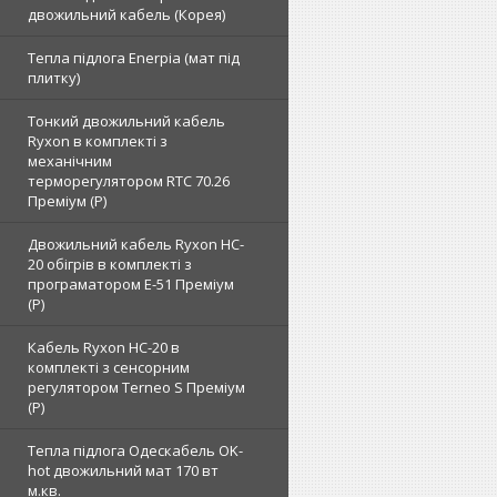
двожильний кабель (Корея)
Тепла підлога Enerpia (мат під
плитку)
Тонкий двожильний кабель
Ryxon в комплекті з
механічним
терморегулятором RTC 70.26
Преміум (Р)
Двожильний кабель Ryxon HC-
20 обігрів в комплекті з
програматором E-51 Преміум
(Р)
Кабель Ryxon HC-20 в
комплекті з сенсорним
регулятором Terneo S Преміум
(Р)
Тепла підлога Одескабель OK-
hot двожильний мат 170 вт
м.кв.