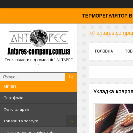
ТЕРМОРЕГУЛЯТОР В 
antares.comp
ГОЛОВНА
ТОВ
Теплі підлоги від компанії " АНТАРЕС
"
Укладка коврол
Портфоліо
Фотогаларея
Товари та послуги
Інфрачервона плівка під