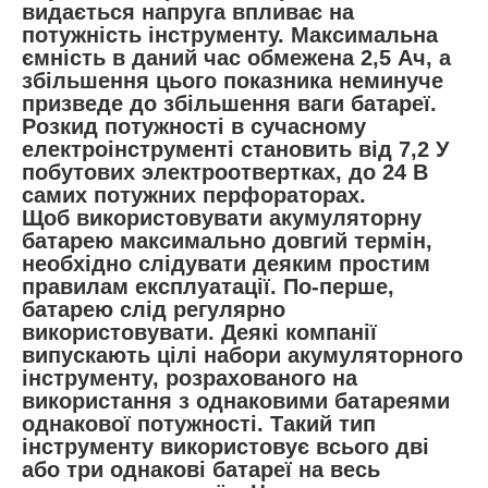
видається напруга впливає на
потужність інструменту. Максимальна
ємність в даний час обмежена 2,5 Ач, а
збільшення цього показника неминуче
призведе до збільшення ваги батареї.
Розкид потужності в сучасному
електроінструменті становить від 7,2 У
побутових электроотвертках, до 24 В
самих потужних перфораторах.
Щоб використовувати акумуляторну
батарею максимально довгий термін,
необхідно слідувати деяким простим
правилам експлуатації. По-перше,
батарею слід регулярно
використовувати. Деякі компанії
випускають цілі набори акумуляторного
інструменту, розрахованого на
використання з однаковими батареями
однакової потужності. Такий тип
інструменту використовує всього дві
або три однакові батареї на весь