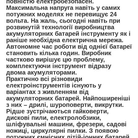
повністю електробезопасен.
Максимальна напруга навіть у самих
потужних моделях не перевищує 24
вольта. На жаль, сьогодні навіть при
розвинутій технології виробництва
акумуляторних батарей інструменту як і
раніше необхідна електрична мережа.
Автономне час роботи від однієї батареї
становить кілька годин. Виробник
частково вирішує цю проблему,
комплектуючи інструмент відразу
двома акумуляторами.
Практично всі різновиди
електроінструментів існують у
варіантах з живленням від
акумуляторних батарей. Найпоширеніші
з них – дрилі, шуроповерти, викрутки.
Рідше зустрічаються гайковерти,
дискові пили, електролобзики,
шліфувальні машини, фрезери, садові
ножиці, циркулярні пилки. З появою
потужних ємнісних літій-іонних батарей