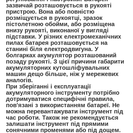
зазвичай розташовується в рукояті
пристрою. Вона або повністю
розміщується в рукоятці, зразок
пістолетною обойми, або розміщена
внизу рукояті, виконаної у вигляді
підставки. У різних електромеханічних
пилах батарея розташовується на
станині біля електродвигуна. У
болгарках акумулятор розташований
позаду рукояті. З цієї причини габарити
акумуляторних кутошліфувальних
машин дещо більше, ніж у мережевих
аналогів.
При зберіганні і експлуатації
акумуляторного інструменту потрібно
дотримуватися специфічні правила,
пов'язані з використанням батареї. Не
можна перевантажувати інструмент під
час роботи. Також не рекомендується
залишати інструмент під прямими
сонячними променями або під дощем.