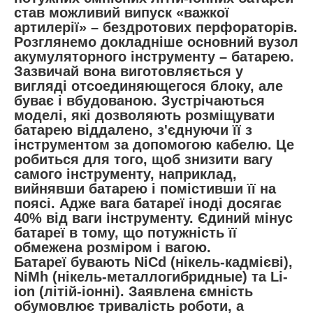
став можливий випуск «важкої
артилерії» – бездротових перфораторів.
Розглянемо докладніше основний вузол
акумуляторного інструменту – батарею.
Зазвичай вона виготовляється у
вигляді отсоединяющегося блоку, але
буває і вбудованою. Зустрічаються
моделі, які дозволяють розміщувати
батарею віддалено, з'єднуючи її з
інструментом за допомогою кабелю. Це
робиться для того, щоб знизити вагу
самого інструменту, наприклад,
вийнявши батарею і помістивши її на
поясі. Адже вага батареї іноді досягає
40% від ваги інструменту. Єдиний мінус
батареї в тому, що потужність її
обмежена розміром і вагою.
Батареї бувають NiCd (нікель-кадмієві),
NiMh (нікель-металлогибридные) та Li-
ion (літій-іонні). Заявлена ємність
обумовлює тривалість роботи, а