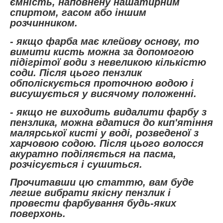
ємність, наповнену нашатирним
спиртом, гасом або іншим
розчинником.
- якщо фарба має клейову основу, то
вимити кисть можна за допомогою
підігрітої води з невеликою кількістю
соди. Після цього пензлик
обполіскується проточною водою і
висушується у висячому положенні.
- якщо не виходить видалити фарбу з
пензлика, можна вдатися до кип'ятіння
малярської кисті у воді, розведеної з
харчовою содою. Після цього волосся
акуратно поділяється на пасма,
розчісується і сушиться.
Прочитавши цю статтю, вам буде
легше вибрати якісну пензлик і
провести фарбування будь-яких
поверхонь.