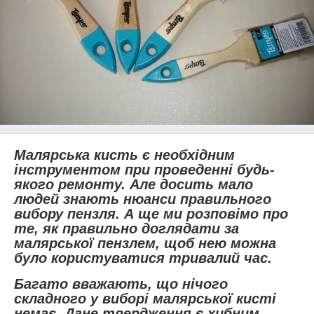
Малярська кисть є необхідним
інструментом при проведенні будь-
якого ремонту. Але досить мало
людей знають нюанси правильного
вибору пензля. А ще ми розповімо про
те, як правильно доглядати за
малярської пензлем, щоб нею можна
було користуватися тривалий час.
Багато вважають, що нічого
складного у виборі малярської кисті
немає. Дане твердження є хибним.