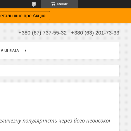
Кошик
етальніше про Акцію
+380 (67) 737-55-32
+380 (63) 201-73-33
ТА ОПЛАТА
личезну популярність через його невисокої