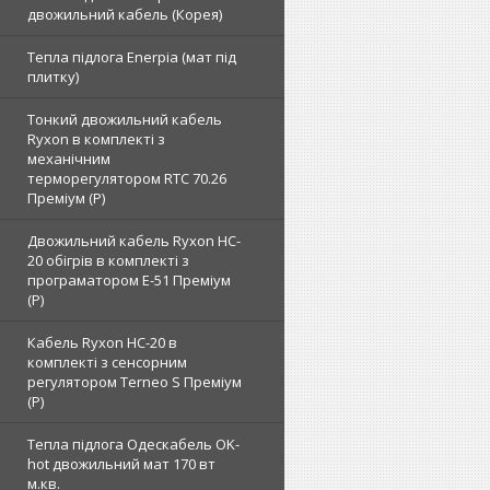
двожильний кабель (Корея)
Тепла підлога Enerpia (мат під
плитку)
Тонкий двожильний кабель
Ryxon в комплекті з
механічним
терморегулятором RTC 70.26
Преміум (Р)
Двожильний кабель Ryxon HC-
20 обігрів в комплекті з
програматором E-51 Преміум
(Р)
Кабель Ryxon HC-20 в
комплекті з сенсорним
регулятором Terneo S Преміум
(Р)
Тепла підлога Одескабель OK-
hot двожильний мат 170 вт
м.кв.