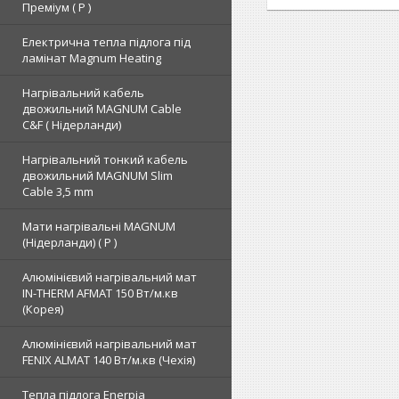
Преміум ( Р )
Електрична тепла підлога під
ламінат Magnum Heating
Нагрівальний кабель
двожильний MAGNUM Cable
C&F ( Нідерланди)
Нагрівальний тонкий кабель
двожильний MAGNUM Slim
Cable 3,5 mm
Мати нагрівальні MAGNUM
(Нідерланди) ( Р )
Алюмінієвий нагрівальний мат
IN-THERM AFMAT 150 Вт/м.кв
(Корея)
Алюмінієвий нагрівальний мат
FENIX ALMAT 140 Вт/м.кв (Чехія)
Тепла підлога Enerpia