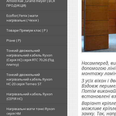
Arnold Rak ,Grand meyer ( ВСЯ
ПРОДУКЦІЯ)
Ecoflor( Fenix ) мати
нагрівальні ( Чехія )
Товари Преміум клас ( Р )
Різне ( Р)
Тонкий двожильний
нагрівальний кабель Ryxon
(Серія НС) серія RTC 70.26 (Під
Насамперед, ви
плитку)
допомогою ліні
монтажу ламін
Тонкий двожильний
нагрівальний кабель Ryxon
З усіх вікон і 
HC-20 серія Terneo ST
Вздовж периме
Потім виконайт
Нагрівальний кабель Ryxon
встановлені в
(СЕРІЯ НС)
Варіант кріпл
можливе кріпле
Нагрівальні мати тонкі Ryxon
замку. Так, нап
серія НМ