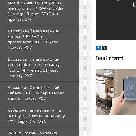
Мат двожильний тонкий під
плитку стяжку 175W / m2 FLEX
EHM серія Terneo SТ (Спец
пропозиція)
Двожильний нагрівальний
кабель FLEX EHС з
програмованим E-51 (клас
захисту IPX7)
Інші статті
Двожильний нагрівальний
кабель під плитку в стяжку
FLEX EHM + Terneo ST (клас
захисту IPX7)
Двожильний нагрівальний
кабель FLEX EHM серія Terneo
S (клас захисту IPX7)
Кабельна тепла підлога під
плитку в стяжку (клас захисту
IPX7) Серія RTC 70.26
In-Term ( готові комплект)