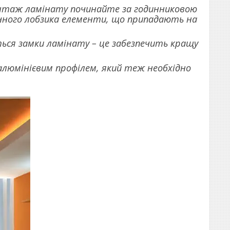
нтаж ламінату починайте за годинниковою
ичного лобзика елементи, що припадають на
ться замки ламінату – це забезпечить кращу
алюмінієвим профілем, який теж необхідно