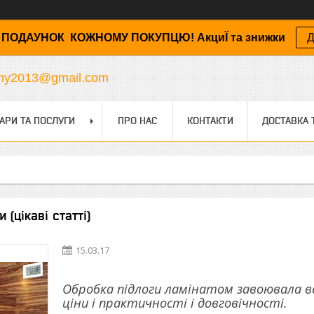
ПОДАУНОК КОЖНОМУ ПОКУПЦЮ! АкциЇ та знижки
Д
any2013@gmail.com
АРИ ТА ПОСЛУГИ
ПРО НАС
КОНТАКТИ
ДОСТАВКА 
 (цікаві статті)
15.03.17
Обробка підлоги ламінатом завоювала ве
ціни і практичності і довговічності.