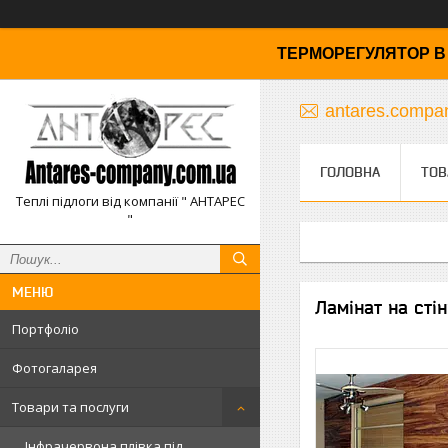
ТЕРМОРЕГУЛЯТОР В 
antares.comp
ГОЛОВНА
ТОВ
Теплі підлоги від компанії " АНТАРЕС
"
Ламінат на стіни
Портфоліо
Фотогаларея
Товари та послуги
Інфрачервона плівка під