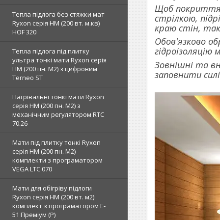
Щоб покриття 
Тепла підлога без стяжки мат
стрілкою, підр
Ryxon серія НМ (200 вт. м.кв)
краю стін, так
HOF 320
Обов'язково об
гідроізоляцію м
Тепла підлога під плитку
ультра тонкі мати Ryxon серія
Зовнішні та вн
НМ (200 пн. М2) з цифровим
заповнити сил
Terneo ST
Нагрівальні тонкі мати Ryxon
серія НМ (200 пн. М2) з
механічним регулятором RTC
70.26
Мати під плитку тонкі Ryxon
серія НМ (200 пн. М2)
комплекти з програматором
VEGA LTC 070
Мати для обігріву підлоги
Ryxon серія НМ (200 вт. м2)
комплект з програматором E-
51 Преміум (Р)