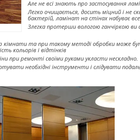
Але не всі знають про застосування лам
Легко очищається, досить міцний і не с
бактерій, ламінат на стінах набуває все
Злегка протерши вологою ганчіркою ви
єр кімнати та при такому методі обробки може бу
ість кольорів і відтінків
ни при ремонті своїми руками укласти нескладно.
отувати необхідні інструменти і слідувати подал