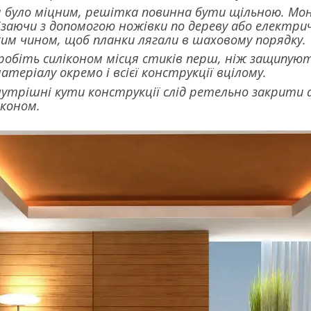
було міцним, решітка повинна бути щільною. Мо
ізаючи з допомогою ножівки по дереву або електр
им чином, щоб планки лягали в шаховому порядку.
робіть силіконом місця стиків перш, ніж защипую
атеріалу окремо і всієї конструкції вцілому.
утрішні кути конструкції слід ретельно закрити 
іконом.