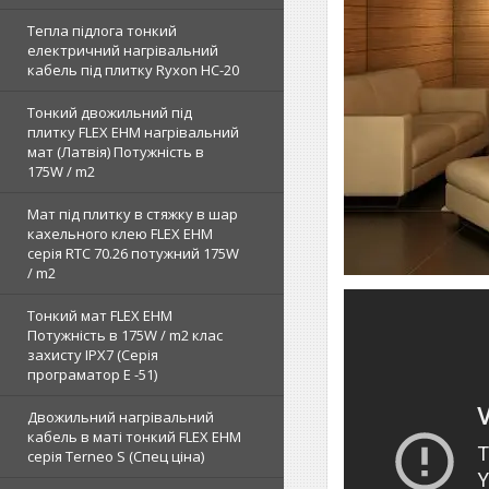
Тепла підлога тонкий
електричний нагрівальний
кабель під плитку Ryxon HC-20
Тонкий двожильний під
плитку FLEX EHM нагрівальний
мат (Латвія) Потужність в
175W / m2
Мат під плитку в стяжку в шар
кахельного клею FLEX EHM
серія RTC 70.26 потужний 175W
/ m2
Тонкий мат FLEX EHM
Потужність в 175W / m2 клас
захисту IPX7 (Серія
програматор Е -51)
Двожильний нагрівальний
кабель в маті тонкий FLEX EHM
серія Terneo S (Спец ціна)