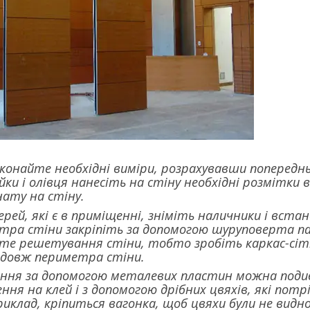
конайте необхідні виміри, розрахувавши попереднь
йки і олівця нанесіть на стіну необхідні розмітки 
ату на стіну.
дверей, які є в приміщенні, зніміть наличники і вс
тра стіни закріпіть за допомогою шуруповерта па
е решетування стіни, тобто зробіть каркас-сітку з
здовж периметра стіни.
ення за допомогою металевих пластин можна подив
ння на клей і з допомогою дрібних цвяхів, які пот
риклад, кріпиться вагонка, щоб цвяхи були не видно