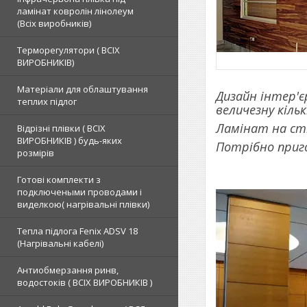
ламінат ковролін лінолеум
(Всіх виробників)
Терморегулятори ( ВСІХ
ВИРОБНИКІВ)
Матеріали для облаштування
Дизайн інтер'
теплих підлог
величезну кільк
Ламінат на сті
Відрізні плівки ( ВСІХ
ВИРОБНИКІВ ) будь-яких
Потрібно приг
розмірів
Готові комплекти з
подключеными проводами і
виделкою( нагрівальні плівки)
Тепла підлога Fenix ADSV 18
(Нагрівальні кабелі)
Антиобмерзання ринв,
водостоків ( ВСІХ ВИРОБНИКІВ )