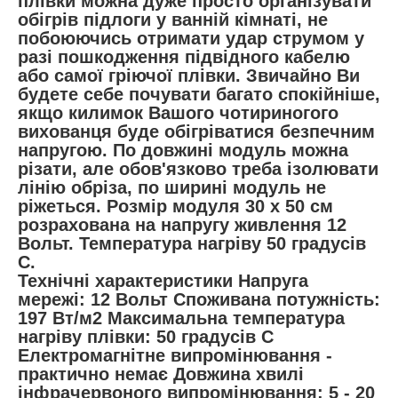
плівки можна дуже просто організувати
обігрів підлоги у ванній кімнаті, не
побоюючись отримати удар струмом у
разі пошкодження підвідного кабелю
або самої гріючої плівки. Звичайно Ви
будете себе почувати багато спокійніше,
якщо килимок Вашого чотириногого
вихованця буде обігріватися безпечним
напругою. По довжині модуль можна
різати, але обов'язково треба ізолювати
лінію обріза, по ширині модуль не
ріжеться. Розмір модуля 30 х 50 см
розрахована на напругу живлення 12
Вольт. Температура нагріву 50 градусів
С.
Технічні характеристики Напруга
мережі: 12 Вольт Споживана потужність:
197 Вт/м2 Максимальна температура
нагріву плівки: 50 градусів С
Електромагнітне випромінювання -
практично немає Довжина хвилі
інфрачервоного випромінювання: 5 - 20