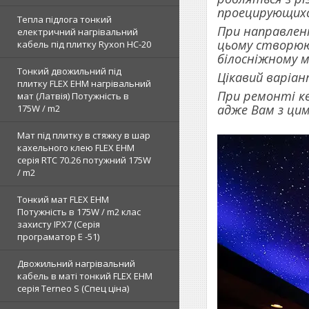
проецирующихс
Тепла підлога тонкий
При направленн
електричний нагрівальний
цьому створююч
кабель під плитку Ryxon HC-20
білосніжному 
Тонкий двожильний під
Цікавий варіан
плитку FLEX EHM нагрівальний
При ремонті кв
мат (Латвія) Потужність в
адже Вам з цим
175W / m2
Мат під плитку в стяжку в шар
кахельного клею FLEX EHM
серія RTC 70.26 потужний 175W
/ m2
Тонкий мат FLEX EHM
Потужність в 175W / m2 клас
захисту IPX7 (Серія
програматор Е -51)
Двожильний нагрівальний
кабель в маті тонкий FLEX EHM
серія Terneo S (Спец ціна)