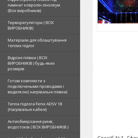
ламінат ковролін лінолеум
(Всіх виробників)
Терморегулятори ( ВСІХ
ВИРОБНИКІВ)
Матеріали для облаштування
теплих підлог
Відрізні плівки ( ВСІХ
ВИРОБНИКІВ ) будь-яких
розмірів
Готові комплекти з
подключеными проводами і
виделкою( нагрівальні плівки)
Тепла підлога Fenix ADSV 18
(Нагрівальні кабелі)
Антиобмерзання ринв,
водостоків ( ВСІХ ВИРОБНИКІВ )