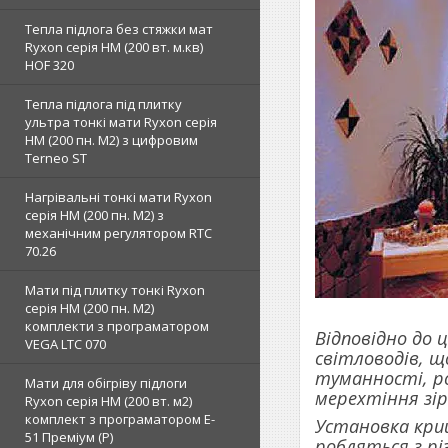
Тепла підлога без стяжки мат
Ryxon серія НМ (200 вт. м.кв)
HOF 320
Тепла підлога під плитку
ультра тонкі мати Ryxon серія
НМ (200 пн. М2) з цифровим
Terneo ST
Нагрівальні тонкі мати Ryxon
серія НМ (200 пн. М2) з
механічним регулятором RTC
70.26
Мати під плитку тонкі Ryxon
серія НМ (200 пн. М2)
комплекти з програматором
Відповідно до 
VEGA LTC 070
світловодів, щ
туманності, р
Мати для обігріву підлоги
мерехтіння зір
Ryxon серія НМ (200 вт. м2)
комплект з програматором E-
Установка криш
51 Преміум (Р)
робляться з рі