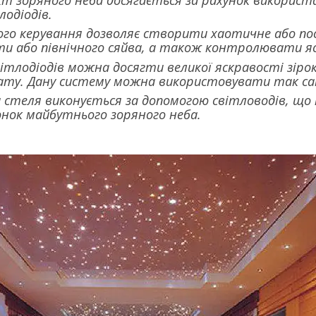
кт зоряного неба досягається за рахунок використ
лодіодів.
го керування дозволяє створити хаотичне або послі
и або північного сяйва, а також контролювати яс
ітлодіодів можна досягти великої яскравості зірок 
ату. Дану систему можна використовувати так сам
а стеля виконується за допомогою світловодів, щ
нок майбутнього зоряного неба.