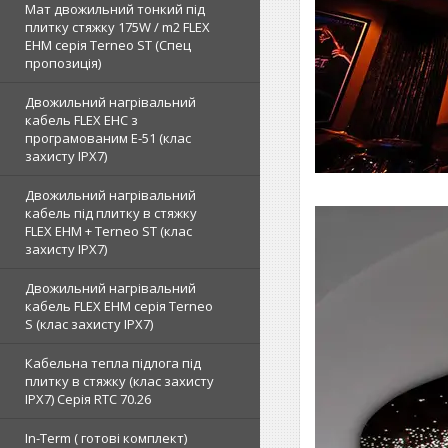
Мат двожильний тонкий під
плитку стяжку 175W / m2 FLEX
EHM серія Terneo SТ (Спец
пропозиція)
Двожильний нагрівальний
кабель FLEX EHС з
програмованим E-51 (клас
захисту IPX7)
Двожильний нагрівальний
кабель під плитку в стяжку
FLEX EHM + Terneo ST (клас
захисту IPX7)
Двожильний нагрівальний
кабель FLEX EHM серія Terneo
S (клас захисту IPX7)
Кабельна тепла підлога під
плитку в стяжку (клас захисту
IPX7) Серія RTC 70.26
In-Term ( готові комплект)