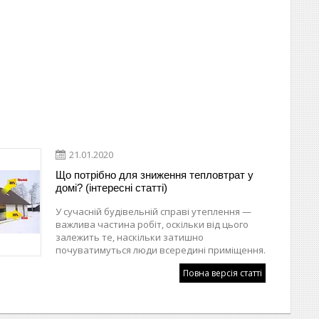
21.01.2020
Що потрібно для зниження тепловтрат у
домі? (інтересні статті)
У сучасній будівельній справі утеплення —
важлива частина робіт, оскільки від цього
залежить те, наскільки затишно
почуватимуться люди всередині приміщення.
Повна версія статті