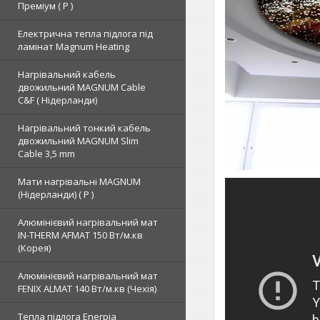
Преміум ( Р )
Електрична тепла підлога під
ламінат Magnum Heating
Нагрівальний кабель
двожильний MAGNUM Cable
C&F ( Нідерланди)
Нагрівальний тонкий кабель
двожильний MAGNUM Slim
Cable 3,5 mm
Мати нагрівальні MAGNUM
(Нідерланди) ( Р )
Алюмінієвий нагрівальний мат
IN-THERM AFMAT 150 Вт/м.кв
(Корея)
Алюмінієвий нагрівальний мат
FENIX ALMAT 140 Вт/м.кв (Чехія)
Тепла підлога Enerpia