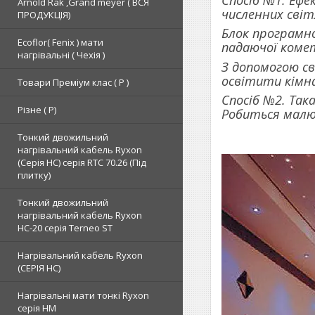
Спосіб №1. Ефе
Arnold Rak ,Grand meyer ( ВСЯ
численних світ
ПРОДУКЦІЯ)
Блок програмно
Ecoflor( Fenix ) мати
падаючої комет
нагрівальні ( Чехія )
З допомогою св
освітити кімн
Товари Преміум клас ( Р )
Спосіб №2. Так
Різне ( Р)
Робиться малю
Тонкий двожильний
нагрівальний кабель Ryxon
(Серія НС) серія RTC 70.26 (Під
плитку)
Тонкий двожильний
нагрівальний кабель Ryxon
HC-20 серія Terneo ST
Нагрівальний кабель Ryxon
(СЕРІЯ НС)
Нагрівальні мати тонкі Ryxon
серія НМ