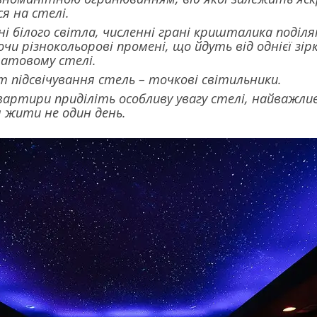
я на стелі.
і білого світла, численні грані кришталика поді
и різнокольорові промені, що йдуть від однієї зі
матовому стелі.
т підсвічування стель – точкові світильники.
артири приділіть особливу увагу стелі, найважлив
 жити не один день.