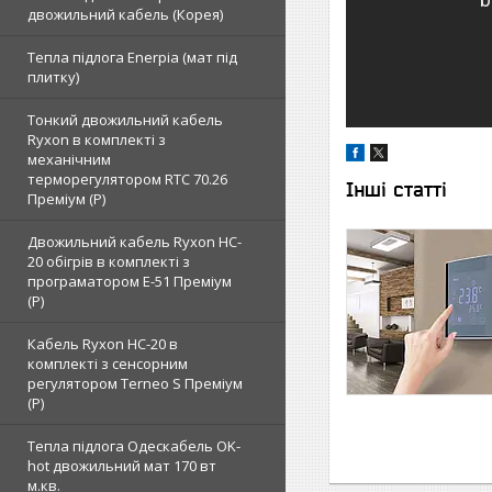
двожильний кабель (Корея)
Тепла підлога Enerpia (мат під
плитку)
Тонкий двожильний кабель
Ryxon в комплекті з
механічним
терморегулятором RTC 70.26
Інші статті
Преміум (Р)
Двожильний кабель Ryxon HC-
20 обігрів в комплекті з
програматором E-51 Преміум
(Р)
Кабель Ryxon HC-20 в
комплекті з сенсорним
регулятором Terneo S Преміум
(Р)
Тепла підлога Одескабель OK-
hot двожильний мат 170 вт
м.кв.