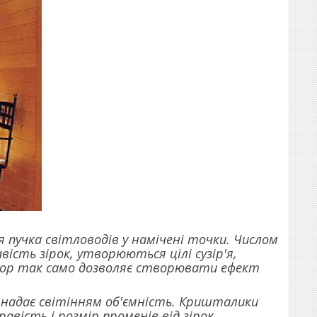
 пучка світловодів у намічені точки. Числом
ість зірок, утворюються цілі сузір'я,
тор так само дозволяє створювати ефект
 надає світінням об'ємність. Кришталики
вість і розмір променів від зірок,