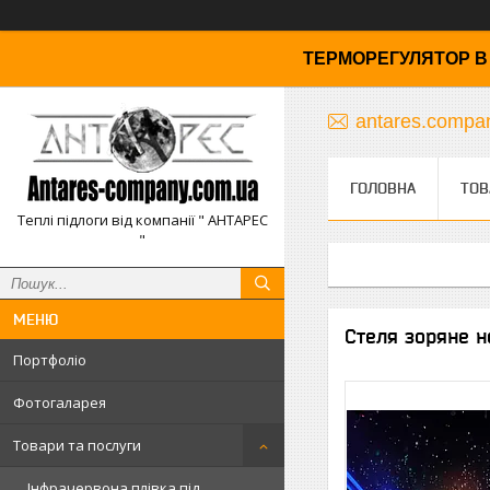
ТЕРМОРЕГУЛЯТОР В 
antares.comp
ГОЛОВНА
ТОВ
Теплі підлоги від компанії " АНТАРЕС
"
Стеля зоряне не
Портфоліо
Фотогаларея
Товари та послуги
Інфрачервона плівка під