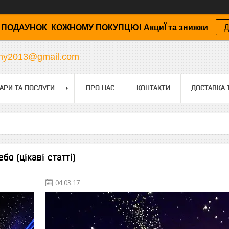
ПОДАУНОК КОЖНОМУ ПОКУПЦЮ! АкциЇ та знижки
Д
any2013@gmail.com
АРИ ТА ПОСЛУГИ
ПРО НАС
КОНТАКТИ
ДОСТАВКА 
бо (цікаві статті)
04.03.17