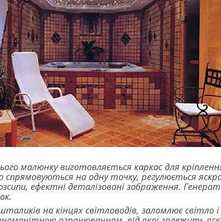
цього малюнку виготовляється каркас для кріплення
о спрямовуються на одну точку, регулюється яскрав
озсипи, ефектні деталізовані зображення. Генера
ок.
таликів на кінцях світловодів, заломлює світло і
зноманітною огранюванням, від якої залежить яскра