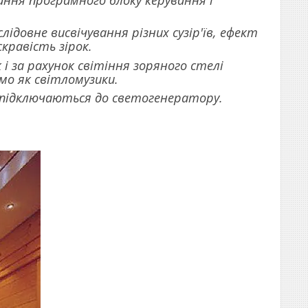
ання програмного блоку керування і
довне висвічування різних сузір'їв, ефект
кравість зірок.
і за рахунок світіння зоряного стелі
о як світломузики.
о підключаються до светогенератору.