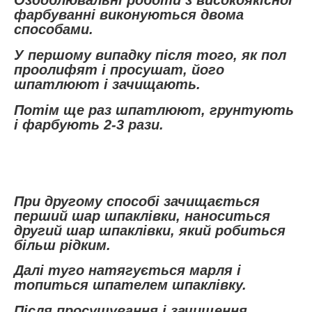
Оздоблювальні роботи з високоякісної
фарбуванні виконуються двома
способами.
У першому випадку після того, як пол
проолифят і просушат, його
шпатлюют і зачищають.
Потім ще раз шпатлюют, грунтують
і фарбують 2-3 рази.
При другому способі зачищається
перший шар шпаклівки, наноситься
другий шар шпаклівки, який робиться
більш рідким.
Далі туго натягується марля і
топиться шпателем шпаклівку.
Після просушування і зачищення