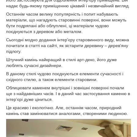
Його застосовують для оздоблення інтер'єру приміщень. Він
надає будь-якому приміщенню цікавий і незвичайний вигляд.
Останнім часом велику популярність і попит набувають
матеріали, що нагадують старовинні поверхні, вони можуть
бути подряпані або облуплені, ці матеріали чудово
поєднуються з деревом або металом.
Сьогодні модно додання інтер'єру старовинного виду, можна
почитати в статті на сайті, як зістарити деревину – дерев'яну
підлогу.
Штучний камінь найкращий в стилі арт-деко, його дуже
люблять сучасні дизайнери.
В даному стилі чудово поєднуються елементи сучасності і
східного стилю, а також елементи старовини.
Облицювати каменем внутрішні і зовнішні поверхні почали
ще з найдавніших часів. І в даний час застосування каменю в
інтер'єрі дуже ціниться.
Це красиво і екологічно. Але, останнім часом, природний
камінь став замінюватися аналогами, створеними людиною.