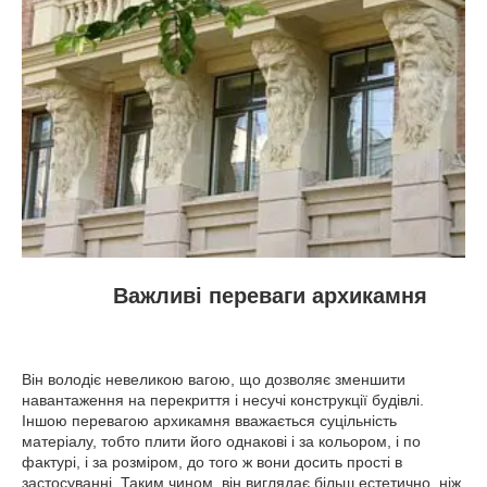
Важливі переваги архикамня
Він володіє невеликою вагою, що дозволяє зменшити
навантаження на перекриття і несучі конструкції будівлі.
Іншою перевагою архикамня вважається суцільність
матеріалу, тобто плити його однакові і за кольором, і по
фактурі, і за розміром, до того ж вони досить прості в
застосуванні. Таким чином, він виглядає більш естетично, ніж