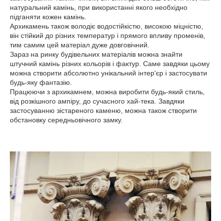
натуральний камінь, при використанні якого необхідно
підганяти кожен камінь.
Архикамень також володіє водостійкістю, високою міцністю,
він стійкий до різних температур і прямого впливу променів,
тим самим цей матеріал дуже довговічний.
Зараз на ринку будівельних матеріалів можна знайти
штучний камінь різних кольорів і фактур. Саме завдяки цьому
можна створити абсолютно унікальний інтер'єр і застосувати
будь-яку фантазію.
Працюючи з архикамнем, можна виробити будь-який стиль,
від розкішного ампіру, до сучасного хай-тека. Завдяки
застосуванню зістареного каменю, можна також створити
обстановку середньовічного замку.