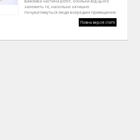
важлива частина робіт, оскільки від цього
залежить те, наскільки затишно
почуватимуться люди всередині приміщення.
Повна версія статті