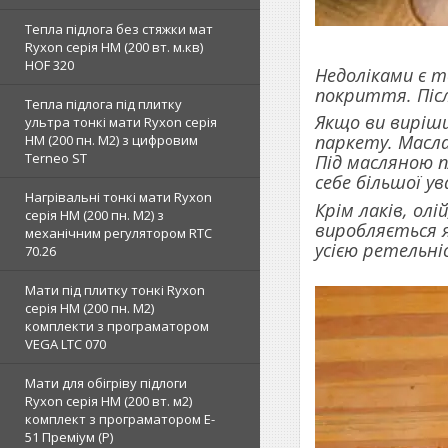
Тепла підлога без стяжки мат
Ryxon серія НМ (200 вт. м.кв)
HOF 320
Недоліками є т
покриття. Піс
Тепла підлога під плитку
Якщо ви виріши
ультра тонкі мати Ryxon серія
паркету. Масла
НМ (200 пн. М2) з цифровим
Terneo ST
Під масляною п
себе більшої у
Нагрівальні тонкі мати Ryxon
Крім лаків, олі
серія НМ (200 пн. М2) з
виробляється як
механічним регулятором RTC
усією ретельні
70.26
Мати під плитку тонкі Ryxon
серія НМ (200 пн. М2)
комплекти з програматором
VEGA LTC 070
Мати для обігріву підлоги
Ryxon серія НМ (200 вт. м2)
комплект з програматором E-
51 Преміум (Р)