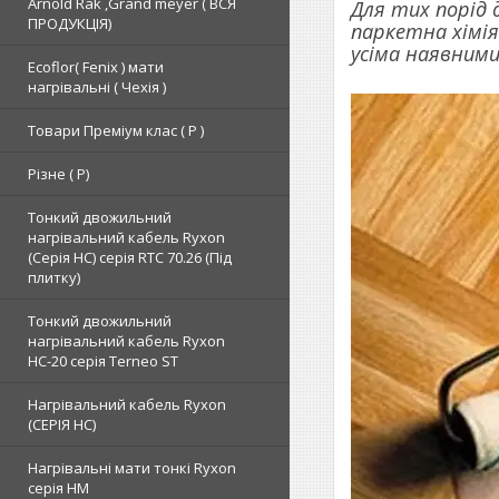
Arnold Rak ,Grand meyer ( ВСЯ
Для тих порід 
ПРОДУКЦІЯ)
паркетна хімія
усіма наявними
Ecoflor( Fenix ) мати
нагрівальні ( Чехія )
Товари Преміум клас ( Р )
Різне ( Р)
Тонкий двожильний
нагрівальний кабель Ryxon
(Серія НС) серія RTC 70.26 (Під
плитку)
Тонкий двожильний
нагрівальний кабель Ryxon
HC-20 серія Terneo ST
Нагрівальний кабель Ryxon
(СЕРІЯ НС)
Нагрівальні мати тонкі Ryxon
серія НМ