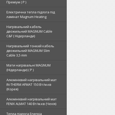
Преміум ( Р )
Електрична тепла підлога під
ламінат Magnum Heating
Нагрівальний кабель
двожильний MAGNUM Cable
C&F ( Нідерланди)
Нагрівальний тонкий кабель
двожильний MAGNUM Slim
Cable 3,5 mm
Мати нагрівальні MAGNUM
(Нідерланди) ( Р )
Алюмінієвий нагрівальний мат
IN-THERM AFMAT 150 Вт/м.кв
(Корея)
Алюмінієвий нагрівальний мат
FENIX ALMAT 140 Вт/м.кв (Чехія)
Тепла підлога Enerpia