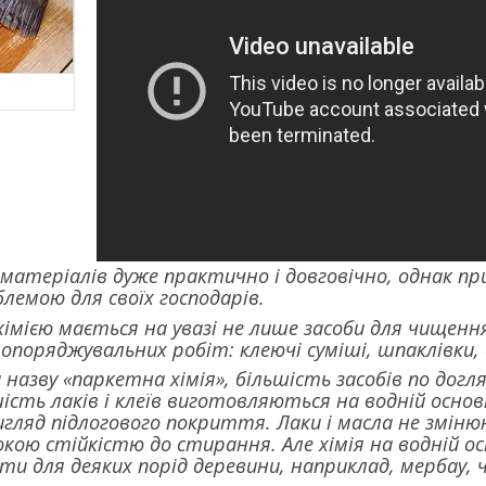
матеріалів дуже практично і довговічно, однак п
лемою для своїх господарів.
хімією мається на увазі не лише засоби для чищення 
опоряджувальних робіт: клеючі суміші, шпаклівки,
назву «паркетна хімія», більшість засобів по догля
ість лаків і клеїв виготовляються на водній основі
игляд підлогового покриття. Лаки і масла не змін
кою стійкістю до стирання. Але хімія на водній осн
и для деяких порід деревини, наприклад, мербау, ч