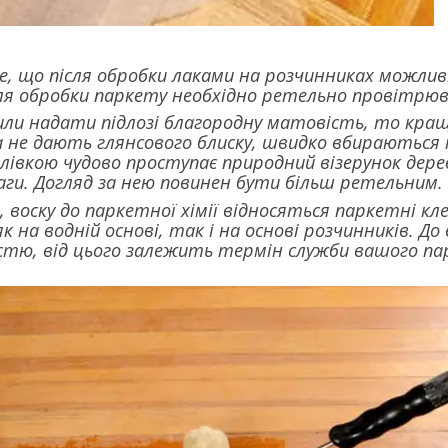
е, що після обробки лаками на розчинниках можливі 
ля обробки паркету необхідно ретельно провітрю
ли надати підлозі благородну матовість, то краще
 не дають глянсового блиску, швидко вбираються 
лівкою чудово проступає природний візерунок дере
ваги. Догляд за нею повинен бути більш ретельним.
й, воску до паркетної хімії відносяться паркетні кл
 на водній основі, так і на основі розчинників. До
стю, від цього залежить термін служби вашого па