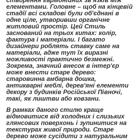
елементами. Головне – щоб на кінцевій
стадії всі складові були об'єднані в
одне ціле, утворивши органічне
житловий простір. Цей Стиль
заснований на трьох китах: колір,
фактура і матеріали. І багато
дизайнери роблять ставку саме на
матеріали, адже тут їх виразні
можливості практично безмежні.
Зокрема, значний внесок в інтер'єр
може внести старе дерево:
старовинна амбарна дошка,
антикварні меблі, дерев'яні елементи
декору з будинків Російської Півночі,
такі, як лиштви або ковзани.
В рамках даного стилю краще
відмовитися від холодних і слизьких
глянсових поверхонь і зупинитися на
текстурах живої природи. Старе
дерево може сусідити з натуральним