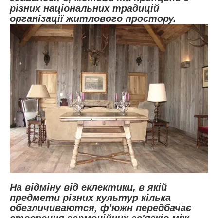
різних національних традицій
організації житлового простору.
На відміну від еклектики, в якій
предмети різних культур кілька
обезличиваются, ф'южн передбачає
створення гармонійних зв'язків між