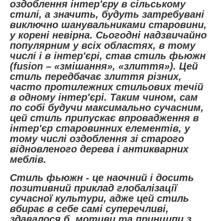
оздоблення інтер'єру в сільському
стилі, а значить, будуть затребувані
виключно шанувальниками старовини,
у корені невірна. Сьогодні надзвичайно
популярним у всіх областях, в тому
числі і в інтер'єрі, став стиль фьюжн
(fusion – «змішання», «злиття»). Цей
стиль передбачає злиття різних,
часто протилежних стильових течій
в одному інтер'єрі. Таким чином, сам
по собі будучи максимально сучасним,
цей стиль припускає впровадження в
інтер'єр старовинних елементів, у
тому числі оздоблення зі старого
відновленого дерева і антикварних
меблів.
Стиль фьюжн - це наочний і досить
позитивний приклад глобалізації
сучасної культури, адже цей стиль
вбирає в себе самі суперечливі,
здавалося б, мотиви та принципи з