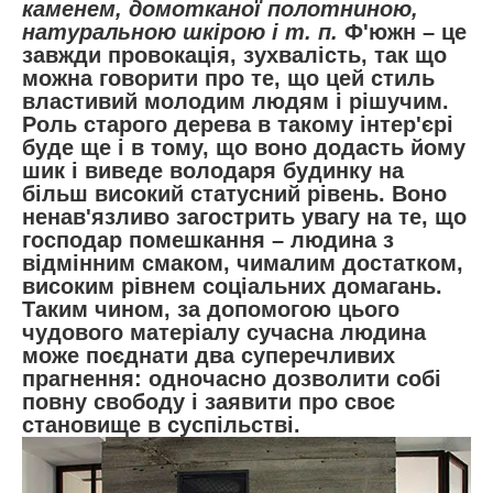
каменем, домотканої полотниною,
натуральною шкірою і т. п.
Ф'южн – це
завжди провокація, зухвалість, так що
можна говорити про те, що цей стиль
властивий молодим людям і рішучим.
Роль старого дерева в такому інтер'єрі
буде ще і в тому, що воно додасть йому
шик і виведе володаря будинку на
більш високий статусний рівень. Воно
ненав'язливо загострить увагу на те, що
господар помешкання – людина з
відмінним смаком, чималим достатком,
високим рівнем соціальних домагань.
Таким чином, за допомогою цього
чудового матеріалу сучасна людина
може поєднати два суперечливих
прагнення: одночасно дозволити собі
повну свободу і заявити про своє
становище в суспільстві.