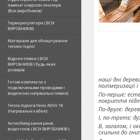
ламінат ковролін лінолеум
(Всіх виробників)
Терморегулятори ( ВСІХ
ВИРОБНИКІВ)
Матеріали для облаштування
теплих підлог
Відрізні плівки ( ВСІХ
ВИРОБНИКІВ ) будь-яких
розмірів
наші дні дерев
Готові комплекти з
полімеризації 
подключеными проводами і
виделкою( нагрівальні плівки)
По-перше: есте
покриття підло
Тепла підлога Fenix ADSV 18
По-друге: дере
(Нагрівальні кабелі)
І, по-третє: ду
Антиобмерзання ринв,
В, загалом, і о
водостоків ( ВСІХ ВИРОБНИКІВ )
схильна до гни