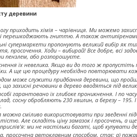
ту деревини
могу приходить хімія – чарівниця. Ми можемо зах
кі перешкоджають гниттю. А також антипіренами 
льні супермаркети пропонують великий вибір як тих,
я, просочення. Ходи – вибирай! Все добре, всі задов
и пензлем, або розпорошуєте.
нення їх невелика. Якщо ви до того ж пропустіть 
ки. А ще цю процедуру необхідно повторювати кожн
ходом може служити придбання деревини, що пройшл
, що захисні речовини в дерево вводяться під вели
собі гарантовано їх глибоке проникнення. І по час
ад, сосну обробляють 230 хвилин, а березу – 195. І в
.
 можна сміливо використовувати при зведенні підва
тістю. Але складіть ціну замазок і просочень, а щ
 прислів'я: ми не настільки багаті, щоб купувати де
, просочена автоклавним способом, стає: а) пожар