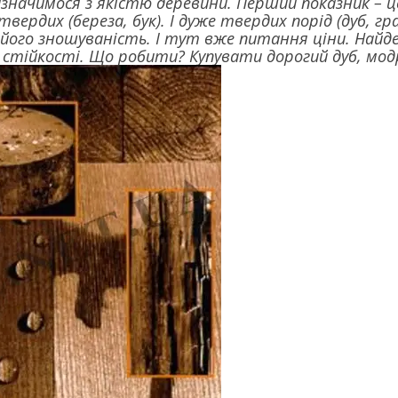
значимося з якістю деревини. Перший показник – це
, твердих (береза, бук). І дуже твердих порід (дуб, г
 його зношуваність. І тут вже питання ціни. Най
о стійкості. Що робити? Купувати дорогий дуб, мод