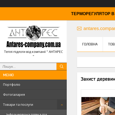
ТЕРМОРЕГУЛЯТОР В 
antares.comp
ГОЛОВНА
ТОВ
Теплі підлоги від компанії " АНТАРЕС
"
Захист деревини
Портфоліо
Фотогаларея
Товари та послуги
Інфрачервона плівка під