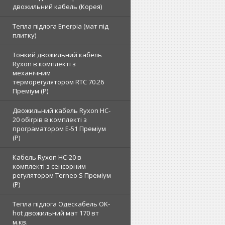
двожильний кабель (Корея)
Тепла підлога Enerpia (мат під
плитку)
Тонкий двожильний кабель
Ryxon в комплекті з
механічним
терморегулятором RTC 70.26
Преміум (Р)
Двожильний кабель Ryxon HC-
20 обігрів в комплекті з
програматором E-51 Преміум
(Р)
Кабель Ryxon HC-20 в
комплекті з сенсорним
регулятором Terneo S Преміум
(Р)
Тепла підлога Одескабель OK-
hot двожильний мат 170 вт
м.кв.