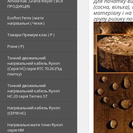
Для початку ви
Arnold Rak ,Grand meyer ( ВСЯ
(сосна, вільха)
ПРОДУКЦІЯ)
матеріалу і на
групу ризику п
Ecoflor( Fenix ) мати
нагрівальні ( Чехія )
Товари Преміум клас ( Р )
Різне ( Р)
Тонкий двожильний
нагрівальний кабель Ryxon
(Серія НС) серія RTC 70.26 (Під
плитку)
Тонкий двожильний
нагрівальний кабель Ryxon
HC-20 серія Terneo ST
Нагрівальний кабель Ryxon
(СЕРІЯ НС)
Нагрівальні мати тонкі Ryxon
серія НМ