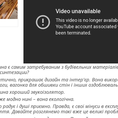
ина є самим затребуваним з будівельних матеріалі
і синтезации?
тично, прикрашає дизайн та інтер'єр. Вона викор
ги, вагонка для обшивки стін і інших оздоблюваль
вина хороший звукоізолятор.
же модно нині – вона екологічна.
ко радує і душі приємно. Правда, є свої мінуси в екс
ття. Давайте розглянемо такі вже це великі пробл