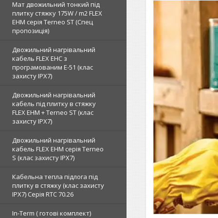
Мат двожильний тонкий під
плитку стяжку 175W / m2 FLEX
EHM серія Terneo SТ (Спец
пропозиція)
Двожильний нагрівальний
кабель FLEX EHС з
програмованим E-51 (клас
захисту IPX7)
Двожильний нагрівальний
кабель під плитку в стяжку
FLEX EHM + Terneo ST (клас
захисту IPX7)
Двожильний нагрівальний
кабель FLEX EHM серія Terneo
S (клас захисту IPX7)
Кабельна тепла підлога під
плитку в стяжку (клас захисту
IPX7) Серія RTC 70.26
In-Term ( готові комплект)