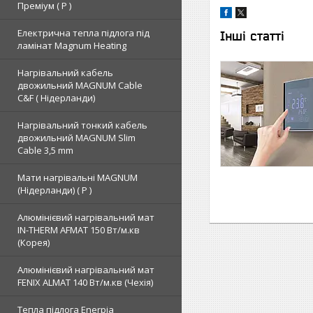
Преміум ( Р )
Електрична тепла підлога під
Інші статті
ламінат Magnum Heating
Нагрівальний кабель
двожильний MAGNUM Cable
C&F ( Нідерланди)
Нагрівальний тонкий кабель
двожильний MAGNUM Slim
Cable 3,5 mm
Мати нагрівальні MAGNUM
(Нідерланди) ( Р )
Алюмінієвий нагрівальний мат
IN-THERM AFMAT 150 Вт/м.кв
(Корея)
Алюмінієвий нагрівальний мат
FENIX ALMAT 140 Вт/м.кв (Чехія)
Тепла підлога Enerpia