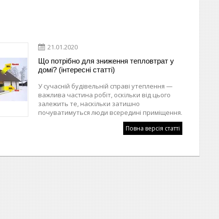
21.01.2020
Що потрібно для зниження тепловтрат у
домі? (інтересні статті)
У сучасній будівельній справі утеплення —
важлива частина робіт, оскільки від цього
залежить те, наскільки затишно
почуватимуться люди всередині приміщення.
Повна версія статті