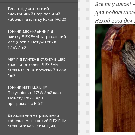
Все як у школі 
Тепла підлога тонкий
Для подальшог
електричний нагрівальний
кабель під плитку Ryxon HC-20
Нехай ваш дім 
Тонкий двожильний під
плитку FLEX EHM нагрівальний
мат (Латвія) Потужність в
175W / m2
Мат під плитку в стяжку в шар
кахельного клею FLEX EHM
серія RTC 70.26 потужний 175W
/ m2
Тонкий мат FLEX EHM
Потужність в 175W / m2 клас
захисту IPX7 (Серія
програматор Е -51)
Двожильний нагрівальний
кабель в маті тонкий FLEX EHM
серія Terneo S (Спец ціна)