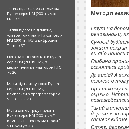
Тепла підлога без стяжки мат
Методи захис
Ryxon серія НМ (200 вт. м.кв)
HOF 320
І тут на допо
Тепла підлога під плитку
речовинами, я
ультра тонкі мати Ryxon серія
НМ (200 пн. М2) з цифровим
Сучасні будіве
Terneo ST
захисні покритт
ви або наносит
Нагрівальні тонкі мати Ryxon
Глибина проник
серія НМ (200 пн. М2) з
оселяться гриб
механічним регулятором RTC
70.26
Де вихід? А ви
полягає в тому
Мати під плитку тонкі Ryxon
При такому спо
серія НМ (200 пн. М2)
окремо. Наприкл
комплекти з програматором
пожежобезпеки
VEGA LTC 070
Такий матеріал
Мати для обігріву підлоги
дорожче за вар
Ryxon серія НМ (200 вт. м2)
спливає відоме
комплект з програматором E-
51 Преміум (Р)
Отже, деревина