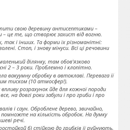
истити свою деревину антисептиками –
– це те, що створює захист від вогню.
 так і інших. Та форми їх різноманітні:
олені. Стоп, і знову мінуси. Всі ці речовини
маленький ділянку, там обов'язково
і 2 – 3 роки. Проблемно і клопітно.
а вакуумну обробку в автоклаві. Перевага її
ким тиском (10 атмосфер!).
у впливу розрахунок йде для кожної породи
се, на довгі роки забули і про гриби і про
лів і саун. Оброблене дерево, звичайно,
е помножте на кількість обробок. На думку
шеві речі.
остойкой б) стійкою до грибків її руйнують.