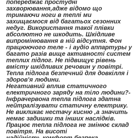
попереджає простудні
захворювання,адже відомо що
тримаючи ноги в теплі ми
захищаємося від багатьох сезонних
недуг. Використання такої плівки
абсолютно не шкодить. Шкідливе
випромінювання в ній відсутня. Фон
працюючого теле - і аудіо аппартуры у
багато разів вище активності систем
теплих підлог. Не підвищує рівень
вмісту шкідливих речовин у повітрі.
Тепла підлога безпечний для довкілля і
здоров'я людини.
Негативний вплив статичного
електричного заряду на тіло людини?-
Інфрачервона тепла підлога здатна
нейтралізувати статичну електрику.
Не викликає нестачу кисню ,а значить
немає задишки та інших наслідків.
Працює тепла підлога не змінює склад
повітря. На висоті
надійність,комфорт,безпека.