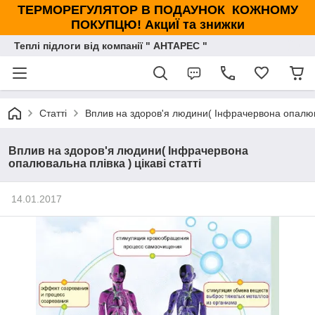
ТЕРМОРЕГУЛЯТОР В ПОДАУНОК КОЖНОМУ
ПОКУПЦЮ! АкциЇ та знижки
Теплі підлоги від компанії " АНТАРЕС "
Статті
Вплив на здоров'я людини( Інфрачервона опалювал
Вплив на здоров'я людини( Інфрачервона
опалювальна плівка ) цікаві статті
14.01.2017