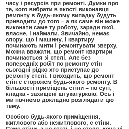
часу і ресурсів при ремонті. Думки про
те, кого вибрати в якості виконавця
ремонту в будь-якому випадку будуть
приводити до того – а як саме він може
виконати саме ту роботу, заради якої,
власне, і наймали. Звичайно, немає
спору, що і машину, і квартиру
починають мити і ремонтувати зверху.
Можна вважати, що ремонт квартири
починається зі стелі. Але без
попередніх робіт по ремонту стін
сьогодні рідко хто приступає до
ремонту стелі. І виходить, що ремонт
стін є сторожем будь-якого ремонту. В
більшості приміщень стіни – по суті,
кладка - захищені штукатуркою. Ось і
ми почнемо докладно розглядати цю
тему.
Особою будь-якого приміщення,
житлового або нежитлового, є стіни.
Саме стіни, а не стать і не стеля, хоча ці