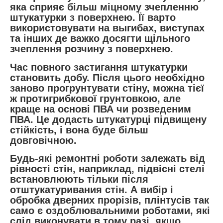
яка сприяє більш міцному зчепленню
штукатурки з поверхнею. Її варто
використовувати на выгибах, виступах
та інших де важко досягти щільного
зчеплення розчину з поверхнею.
Час повного застигання штукатурки
становить добу. Після цього необхідно
заново прогрунтувати стіну, можна тієї
ж протигрибкової грунтовкою, але
краще на основі ПВА чи розведеним
ПВА. Це додасть штукатурці підвищену
стійкість, і вона буде більш
довговічною.
Будь-які ремонтні роботи залежать від
рівності стін, наприклад, підвісні стелі
встановлюють тільки після
отштукатуривания стін. А вибір і
обробка дверних прорізів, плінтусів так
само є оздоблювальними роботами, які
слід виконувати в тому разі, якщо