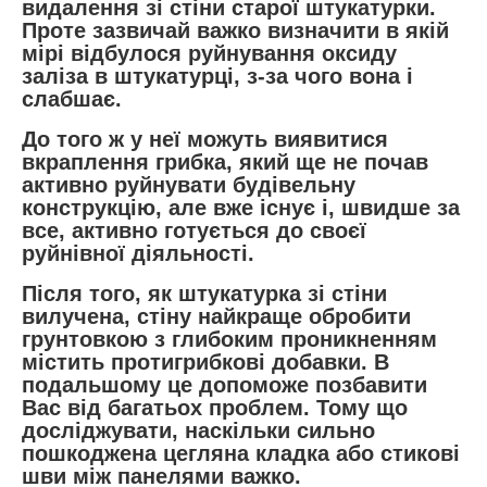
видалення зі стіни старої штукатурки.
Проте зазвичай важко визначити в якій
мірі відбулося руйнування оксиду
заліза в штукатурці, з-за чого вона і
слабшає.
До того ж у неї можуть виявитися
вкраплення грибка, який ще не почав
активно руйнувати будівельну
конструкцію, але вже існує і, швидше за
все, активно готується до своєї
руйнівної діяльності.
Після того, як штукатурка зі стіни
вилучена, стіну найкраще обробити
грунтовкою з глибоким проникненням
містить протигрибкові добавки. В
подальшому це допоможе позбавити
Вас від багатьох проблем. Тому що
досліджувати, наскільки сильно
пошкоджена цегляна кладка або стикові
шви між панелями важко.