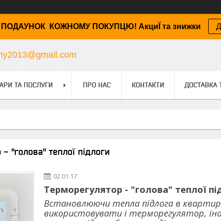
ПОДАУНОК КОЖНОМУ ПОКУПЦЮ! АкциЇ та знижки
Д
any2013@gmail.com
АРИ ТА ПОСЛУГИ
ПРО НАС
КОНТАКТИ
ДОСТАВКА 
 - "голова" теплої підлоги
02.01.17
Терморегулятор - "голова" теплої пі
Встановлюючи тепла підлога в квартирі 
використовувати і терморегулятор, ін