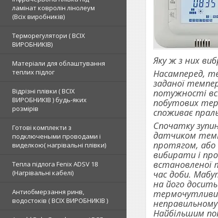
ламінат ковролін лінолеум
(Всіх виробників)
Терморегулятори ( ВСІХ
ВИРОБНИКІВ)
Яку ж з них ви
Матеріали для облаштування
Насамперед, т
теплих підлог
заданої темпер
Відрізні плівки ( ВСІХ
потужності вс
ВИРОБНИКІВ ) будь-яких
побутових терм
розмірів
споживає прал
Спочатку зупи
Готові комплекти з
датчиком темп
подключеными проводами і
протягом, або
виделкою( нагрівальні плівки)
вибирати і пр
встановленої т
Тепла підлога Fenix ADSV 18
(Нагрівальні кабелі)
час доби. Маб
на його досить
Антиобмерзання ринв,
термочутливий 
водостоків ( ВСІХ ВИРОБНИКІВ )
неправильному 
Найбільшим по