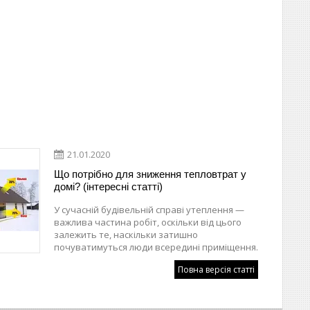
21.01.2020
Що потрібно для зниження тепловтрат у
домі? (інтересні статті)
У сучасній будівельній справі утеплення —
важлива частина робіт, оскільки від цього
залежить те, наскільки затишно
почуватимуться люди всередині приміщення.
Повна версія статті