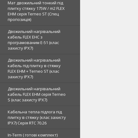
Мат двожильний тонкий під
плитку стяжку 175W / m2 FLEX
EHM серія Terneo SТ (Спец
пропозиція)
Двожильний нагрівальний
кабель FLEX EHС з
програмованим E-51 (клас
захисту IPX7)
Двожильний нагрівальний
кабель під плитку в стяжку
FLEX EHM + Terneo ST (клас
захисту IPX7)
Двожильний нагрівальний
кабель FLEX EHM серія Terneo
S (клас захисту IPX7)
Кабельна тепла підлога під
плитку в стяжку (клас захисту
IPX7) Серія RTC 70.26
In-Term ( готові комплект)