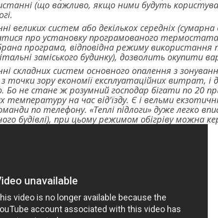
истанні (що важливо, якщо ними будуть користуват
гі.
і великих систем або декількох середніх (сумарна
матися про установку програмованого термостата 
брана програма, відповідна режиму використання п
італьні заміського будинку), дозволить окупити вар
ні складних систем основного опалення з зонуван
 з точки зору економії експлуатаційних витрат, і
Бо не стане ж розумний господар бігати по 20 при
 температуру на час від'їзду. Є і вельми екзотич
оманди по телефону. «Теплі підлоги» дуже легко впи
ого будівлі), при цьому режимом обігріву можна к