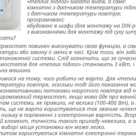
«теплих підлог» багато видів, а саме:
кімнатні з датчиком температури підло
з датчиком температури повітря;
програмовані;
вбудовані в шафи (для монтажу на DIN-ре
з виконаннями для монтажу під суху шту
брати?
ермостат повинен виконувати свою функцію, а сам
атури або закону її зміни в часі. Крім того, він зо
тановленої системи. Слід зазначити, що за суча
остатів для «теплих підлог» становить 3 кВт, і 
ьна машина.
нимося на тому, чого робити не варто. Для «тепл
ератури повітря, оскільки тоді його показання м
 конвективними потоками нагрітого повітря від і
ограмований термостат, якщо мова йде про ванні
ам системи, як правило, не велика (100-400 Вт), 
уть, ще не варто користуватися так званим «ел
 низьку в порівнянні з електронним вартість. Все
елемент, точність такого приладу невелика, а зв
виборі місця установки він може легко.
питом користуються кімнатні електронні термос