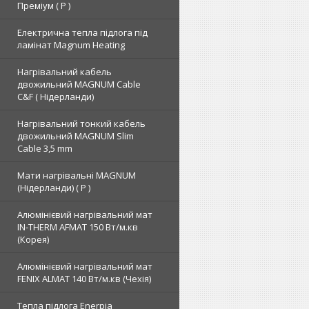
Преміум ( Р )
Електрична тепла підлога під
ламінат Magnum Heating
Нагрівальний кабель
двожильний MAGNUM Cable
C&F ( Нідерланди)
Нагрівальний тонкий кабель
двожильний MAGNUM Slim
Cable 3,5 mm
Мати нагрівальні MAGNUM
(Нідерланди) ( Р )
Алюмінієвий нагрівальний мат
IN-THERM AFMAT 150 Вт/м.кв
(Корея)
Алюмінієвий нагрівальний мат
FENIX ALMAT 140 Вт/м.кв (Чехія)
Тепла підлога Enerpia