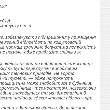
ги;
йку);
катурку і т. д.
е, забезпечувати підтримання у приміщенні
бов'язаний відповідати по комутованій
сним нормам гранично допустима потужність
це немало, адже приблизно стільки ж
их підлог» не варто вибирати термостат з
ожуть бути перекручені випадковим
нших теплових приладів. Не варто
й чи туалеті, — адже потужність
а приміщення може знадобитися в будь-який
ектромеханічним» термостатом, незважаючи
редині знаходиться тільки біметалічний
ести нанівець ефект «теплої підлоги» при
тати з датчиком підлоги. Вони досить