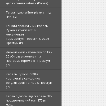
двожильний кабель (Корея)
Тепла підлога Enerpia (мат під
плитку)
Тонкий двожильний кабель
Ryxon в комплекті з
механічним
терморегулятором RTC 70.26
Преміум (Р)
Двожильний кабель Ryxon HC-
20 обігрів в комплекті з
програматором E-51 Преміум
(Р)
Кабель Ryxon HC-20 в
комплекті з сенсорним
регулятором Terneo S Преміум
(Р)
Тепла підлога Одескабель OK-
hot двожильний мат 170 вт
м.кв.