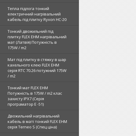
Тепла підлога тонкий
електричний нагрівальний
кабель під плитку Ryxon HC-20
Тонкий двожильний під
плитку FLEX EHM нагрівальний
мат (Латвія) Потужність в
175W / m2
Мат під плитку в стяжку в шар
кахельного клею FLEX EHM
серія RTC 70.26 потужний 175W
/ m2
Тонкий мат FLEX EHM
Потужність в 175W / m2 клас
захисту IPX7 (Серія
програматор Е -51)
Двожильний нагрівальний
кабель в маті тонкий FLEX EHM
серія Terneo S (Спец ціна)