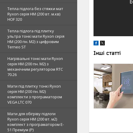
Тепла підлога без стяжки мат
Ryxon серія НМ (200 вт. м.кв)
HOF 320
Тепла підлога під плитку
ультра тонкі мати Ryxon серія
НМ (200 пн. М2) з цифровим
Terneo ST
Інші статті
Нагрівальні тонкі мати Ryxon
серія НМ (200 пн. М2) з
механічним регулятором RTC
70.26
Мати під плитку тонкі Ryxon
серія НМ (200 пн. М2)
комплекти з програматором
VEGA LTC 070
Мати для обігріву підлоги
Ryxon серія НМ (200 вт. м2)
комплект з програматором E-
51 Преміум (Р)