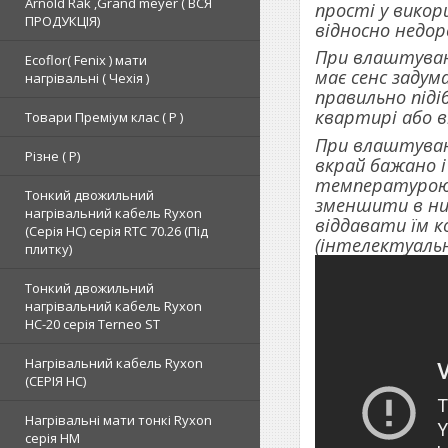
Arnold Rak ,Grand meyer ( ВСЯ
прості у викор
ПРОДУКЦІЯ)
відносно недоро
При влаштуванн
Ecoflor( Fenix ) мати
має сенс заду
нагрівальні ( Чехія )
правильно піді
квартирі або в
Товари Преміум клас ( Р )
При влаштуван
Різне ( Р)
вкрай бажано і
температурою. 
Тонкий двожильний
зменшити в них
нагрівальний кабель Ryxon
віддавати їм к
(Серія НС) серія RTC 70.26 (Під
(інтелектуальн
плитку)
Тонкий двожильний
нагрівальний кабель Ryxon
HC-20 серія Terneo ST
Нагрівальний кабель Ryxon
(СЕРІЯ НС)
Нагрівальні мати тонкі Ryxon
серія НМ