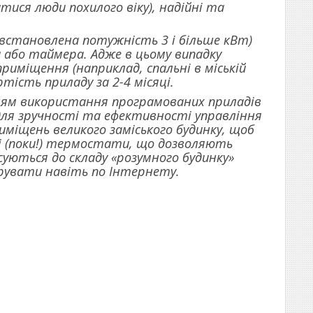
ися люди похилого віку), надійні та
 встановлена потужність 3 і більше кВт)
або таймера. Адже в цьому випадку
риміщення (наприклад, спальні в міській
тість приладу за 2-4 місяці.
ням використання програмованих приладів
 для зручності та ефективності управління
міщень великого заміського будинку, щоб
ні (поки!) термостати, що дозволяють
суються до складу «розумного будинку»
ерувати навіть по Інтернету.