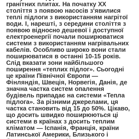
гранітних плитах. На початку ХХ
століття з появою насосів з'явилися
теплі підлоги з використанням нагрітої
води. І, нарешті, з середини століття з
появою відносно дешевої і доступної
електроенергії почали поширюватися
системи з використанням нагрівальних
кабелів. Особливо широко вони стали
поширюватися в останні 10-15 років.
Слід вказати зони найбільшого
поширення «теплих підлог». Сьогодні
це країни Північної Європи —
Фінляндія, Швеція, Норвегія, Данія, де
значна частка систем опалення
будівель припадає на системи «Тепла
підлога». За різними джерелами, ця
частка становить від 15 до 50%. Цікаво,
що досить швидко поширюються ці
системи в країнах з досить теплим
кліматом — Іспанія, Франція, країни
Латинської Америки, Близького і