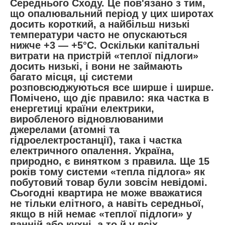
Середнього Сходу. Це пов'язано з тим,
що опалювальний період у цих широтах
досить короткий, а найбільш низькі
температури часто не опускаються
нижче +3 — +5°C. Оскільки капітальні
витрати на пристрій «теплої підлоги»
досить низькі, і вони не займають
багато місця, ці системи
розповсюджуються все ширше і ширше.
Помічено, що діє правило: яка частка в
енергетиці країни електрики,
виробленого відновлюваними
джерелами (атомні та
гідроелектростанції), така і частка
електричного опалення. Україна,
природно, є винятком з правила. Ще 15
років тому системи «тепла підлога» як
побутовий товар були зовсім невідомі.
Сьогодні квартира не може вважатися
не тільки елітного, а навіть середньої,
якщо в ній немає «теплої підлоги» у
ванній або кухні, а то й у всіх