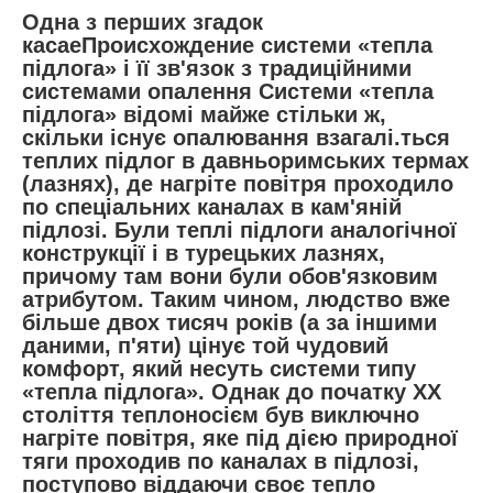
Одна з перших згадок
касаеПроисхождение системи «тепла
підлога» і її зв'язок з традиційними
системами опалення Системи «тепла
підлога» відомі майже стільки ж,
скільки існує опалювання взагалі.ться
теплих підлог в давньоримських термах
(лазнях), де нагріте повітря проходило
по спеціальних каналах в кам'яній
підлозі. Були теплі підлоги аналогічної
конструкції і в турецьких лазнях,
причому там вони були обов'язковим
атрибутом. Таким чином, людство вже
більше двох тисяч років (а за іншими
даними, п'яти) цінує той чудовий
комфорт, який несуть системи типу
«тепла підлога». Однак до початку ХХ
століття теплоносієм був виключно
нагріте повітря, яке під дією природної
тяги проходив по каналах в підлозі,
поступово віддаючи своє тепло